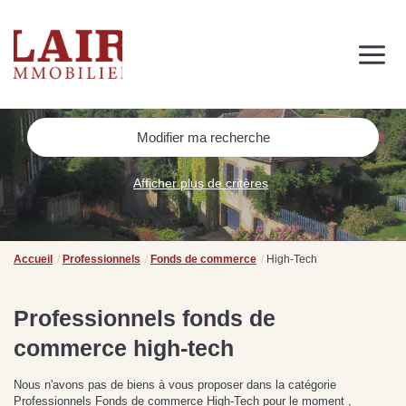
Immobilier
Nous découvrir
Nos services
Contact
SUIVEZ-NOUS SUR LES RÉSEAUX SOCIAUX
Modifier ma recherche
Nos actualités
Afficher plus de critères
NOS CONSEILS IMMO
Conseils immobiliers et actualités
Accueil
Professionnels
Fonds de commerce
High-Tech
pour vous accompagner dans vos projets
Professionnels fonds de
commerce high-tech
de
Se passer d’une
Ce
Procéder à des travaux
estimation immobilière à
n
Nous n'avons pas de biens à vous proposer dans la catégorie
s
d’isolation à Fresnay-sur-
Bagnoles-de-l’Orne :
pr
Professionnels Fonds de commerce High-Tech pour le moment ,