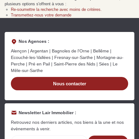
Sarthe pour booster sa
quelles sont les
m
plusieurs options s'offrent à vous :
vente
conséquences ?
P
Re-soumettre la recherche avec moins de critères.
Lire la suite
Lire la suite
L
Transmettez-nous votre demande
Nos Agences :
Alençon | Argentan | Bagnoles de l'Orne | Bellême |
Ecouché-les-Vallées | Fresnay-sur-Sarthe | Mortagne-au-
Gratuit
Perche | Pré en Pail | Saint-Pierre des Nids | Sées | Le
Mêle-sur-Sarthe
Estimez votre bien en ligne.
Rapide et gratuit, recevez votre estimation
Nous contacter
en quelques clics.
Estimer mon bien maintenant
Newsletter Lair Immobilier :
Retrouvez nos derniers articles, nos biens à la une et nos
évènements à venir.