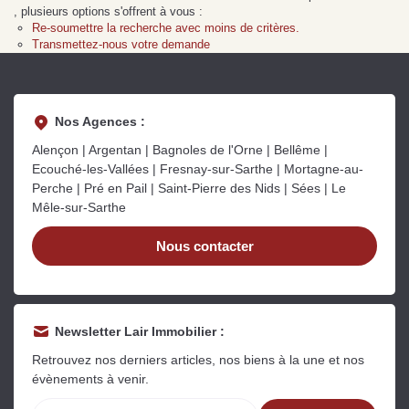
Sarthe pour booster sa
quelles sont les
m
, plusieurs options s'offrent à vous :
vente
conséquences ?
P
Re-soumettre la recherche avec moins de critères.
Lire la suite
Lire la suite
L
Transmettez-nous votre demande
Nos Agences :
Alençon | Argentan | Bagnoles de l'Orne | Bellême |
Ecouché-les-Vallées | Fresnay-sur-Sarthe | Mortagne-au-
Gratuit
Perche | Pré en Pail | Saint-Pierre des Nids | Sées | Le
Mêle-sur-Sarthe
Estimez votre bien en ligne.
Rapide et gratuit, recevez votre estimation
Nous contacter
en quelques clics.
Estimer mon bien maintenant
Newsletter Lair Immobilier :
Retrouvez nos derniers articles, nos biens à la une et nos
évènements à venir.