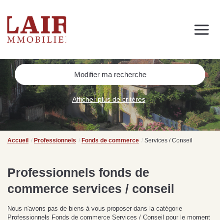
Immobilier
Nous découvrir
Nos services
Contact
SUIVEZ-NOUS SUR LES RÉSEAUX SOCIAUX
Modifier ma recherche
Nos actualités
Afficher plus de critères
NOS CONSEILS IMMO
Conseils immobiliers et actualités
Accueil
Professionnels
Fonds de commerce
Services / Conseil
pour vous accompagner dans vos projets
Professionnels fonds de
commerce services / conseil
de
Se passer d’une
Ce
Procéder à des travaux
estimation immobilière à
n
Nous n'avons pas de biens à vous proposer dans la catégorie
s
d’isolation à Fresnay-sur-
Bagnoles-de-l’Orne :
pr
Professionnels Fonds de commerce Services / Conseil pour le moment