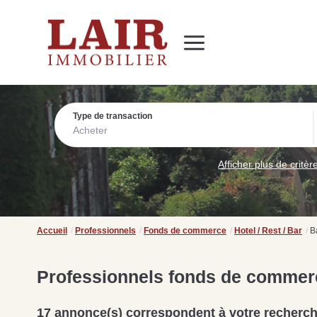
Immobilier
Nous découvrir
Nos services
Contact
SUIVEZ-NOUS SUR LES RÉSEAUX SOCIAUX
Nos actualités
Type de transaction
Acheter
Afficher plus de critèr
Accueil
Professionnels
Fonds de commerce
Hotel / Rest / Bar
B
Professionnels fonds de commerce 
17 annonce(s) correspondent à votre recherc