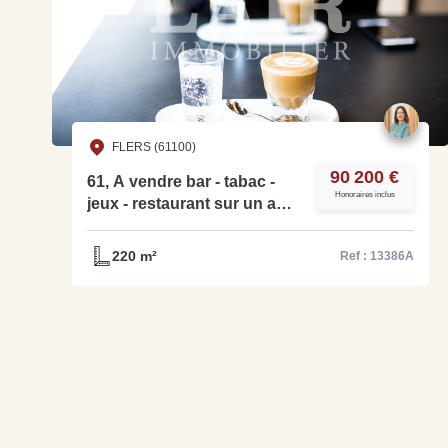
FLERS (61100)
90 200 €
61, A vendre bar - tabac -
Honoraires inclus
jeux - restaurant sur un axe
passager - ref 13386A
220 m²
Ref : 13386A