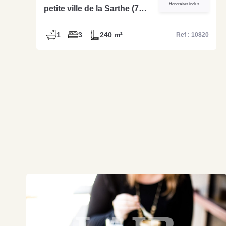
Honoraires inclus
petite ville de la Sarthe (72)
un bar tabac loto pmu - Réf
10820
1
3
240 m²
Ref : 10820