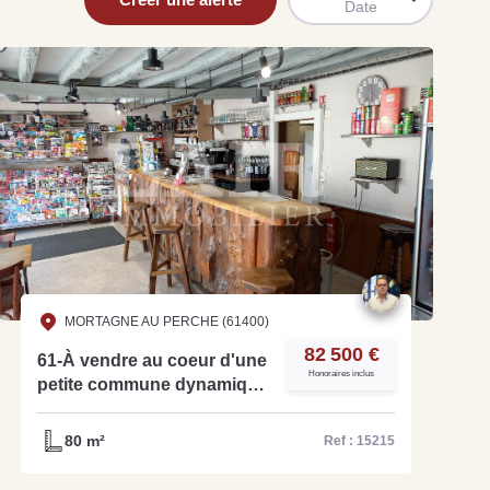
Date
uit
imez votre bien en ligne.
ide et gratuit, recevez votre estimation en
lques clics.
MORTAGNE AU PERCHE (61400)
82 500 €
Estimer mon bien maintenant
61-À vendre au coeur d'une
Honoraires inclus
petite commune dynamique
du Perche Ornais un bar
tabac loto presse - Réf
80 m²
Ref : 15215
15215