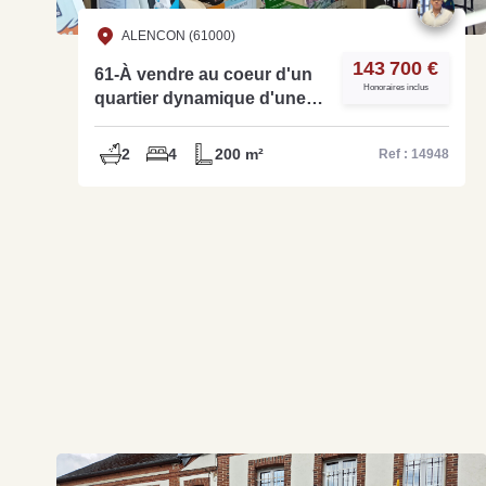
ALENCON (61000)
143 700 €
61-À vendre au coeur d'un
Honoraires inclus
quartier dynamique d'une
grande ville de l'Orne un
bar tabac loto pmu - Réf
2
4
200 m²
Ref : 14948
14948