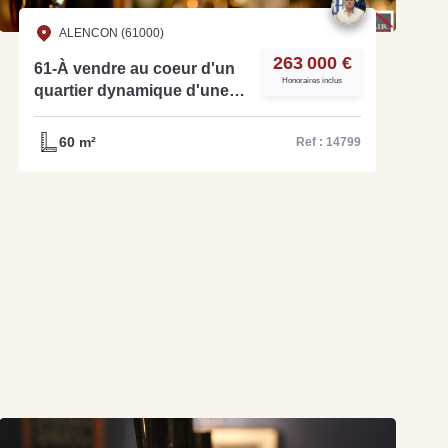
ALENCON (61000)
263 000 €
61-À vendre au coeur d'un
Honoraires inclus
quartier dynamique d'une
grande ville de l'Orne un
bar tabac loto - Réf 14799
60 m²
Ref : 14799