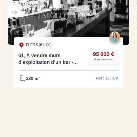
FLERS (61100)
95 000 €
61, A vendre murs
Honoraires inclus
d'exploitation d'un bar -
tabac - jeux - restaurant sur
un axe passager - ref
220 m²
Ref : 13387A
13387A