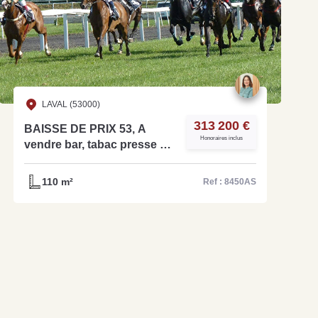
LAVAL (53000)
313 200 €
BAISSE DE PRIX 53, A
Honoraires inclus
vendre bar, tabac presse et
jeux dans une grande ville
du département - REF:
110 m²
Ref : 8450AS
8450AS