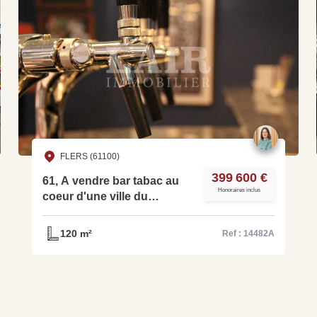
FLERS (61100)
399 600 €
61, A vendre bar tabac au
Honoraires inclus
coeur d'une ville du
département - ref: 14482A
120 m²
Ref : 14482A