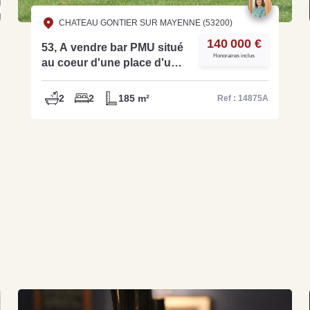
CHATEAU GONTIER SUR MAYENNE (53200)
140 000 €
53, A vendre bar PMU situé
Honoraires inclus
au coeur d'une place d'un
village du département - ref:
14875A
2
2
185 m²
Ref : 14875A