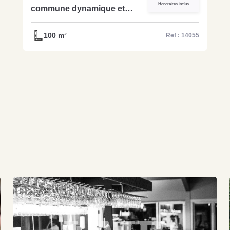
Honoraires inclus
commune dynamique et
touristique du Perche un
bar tabac loto pmu - Réf
100 m²
Ref : 14055
14055