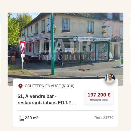
Grat
Est
Rap
que
GOUFFERN EN AUGE (61310)
197 200 €
61, A vendre bar -
Honoraires inclus
restaurant- tabac- FDJ-PMU
sur un axe très passager -
ref: 15219
220 m²
Ref : 23770