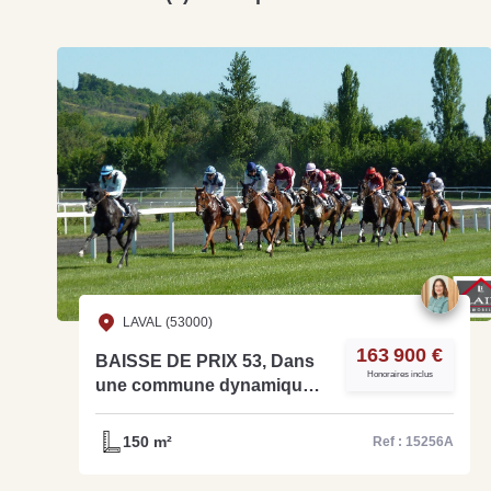
LAVAL (53000)
163 900 €
BAISSE DE PRIX 53, Dans
Honoraires inclus
une commune dynamique,
à vendre Bar/ Pmu/
Brasserie - Ref: 15256A
150 m²
Ref : 15256A