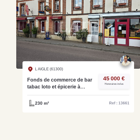
L AIGLE (61300)
45 000 €
Fonds de commerce de bar
Honoraires inclus
tabac loto et épicerie à
vendre dans L'Orne réf-
13661
230 m²
Ref : 13661