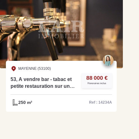
MAYENNE (53100)
88 000 €
53, A vendre bar - tabac et
Honoraires inclus
petite restauration sur un
axe très passager - ref:
14234A
250 m²
Ref : 14234A