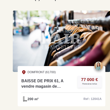
DOMFRONT (61700)
77 000 €
BAISSE DE PRIX 61, A
Honoraires inclus
vendre magasin de
vêtement idéalement situé,
avec une belle renommée -
200 m²
Ref : 12041A
ref: 12041A