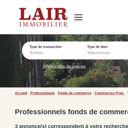
Immobilier
Nous découvrir
Nos services
Contact
SUIVEZ-NOUS SUR LES RÉSEAUX SOCIAUX
Nos actualités
Type de transaction
Type de bien
Acheter
Sélectionnez...
Afficher plus de critères
Accueil
Professionnels
Fonds de commerce
Commerces Prox.
Professionnels fonds de commer
3 annonce(s) correspondent à votre recherch