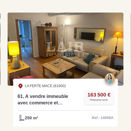
Grat
Est
Rap
que
LA FERTE MACE (61600)
163 500 €
61, A vendre immeuble
Honoraires inclus
avec commerce et
appartement, idéal
investisseur - ref: 14008A
250 m²
Ref : 14008A