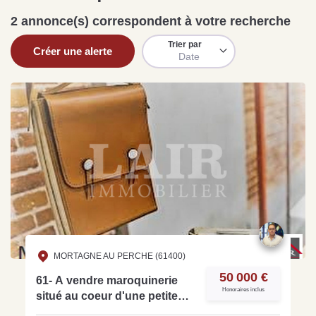
Sarthe pour booster sa
quelles sont les
m
2 annonce(s) correspondent à votre recherche
vente
conséquences ?
P
Lire la suite
Lire la suite
L
Trier par
Créer une alerte
Date
Gratuit
Estimez votre bien en ligne.
Rapide et gratuit, recevez votre estimation
en quelques clics.
Estimer mon bien maintenant
MORTAGNE AU PERCHE (61400)
50 000 €
61- A vendre maroquinerie
Honoraires inclus
situé au coeur d'une petite
ville du Perche Ornais, - Ref: