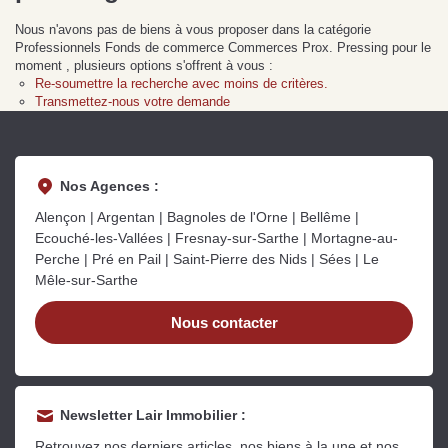
Sarthe pour booster sa
quelles sont les
m
Nous n'avons pas de biens à vous proposer dans la catégorie
vente
conséquences ?
P
Lire la suite
Lire la suite
L
Professionnels Fonds de commerce Commerces Prox. Pressing pour le
moment , plusieurs options s'offrent à vous :
Re-soumettre la recherche avec moins de critères.
Transmettez-nous votre demande
Nos Agences :
Gratuit
Alençon | Argentan | Bagnoles de l'Orne | Bellême |
Estimez votre bien en ligne.
Ecouché-les-Vallées | Fresnay-sur-Sarthe | Mortagne-au-
Perche | Pré en Pail | Saint-Pierre des Nids | Sées | Le
Rapide et gratuit, recevez votre estimation
Mêle-sur-Sarthe
en quelques clics.
Nous contacter
Estimer mon bien maintenant
Newsletter Lair Immobilier :
Retrouvez nos derniers articles, nos biens à la une et nos