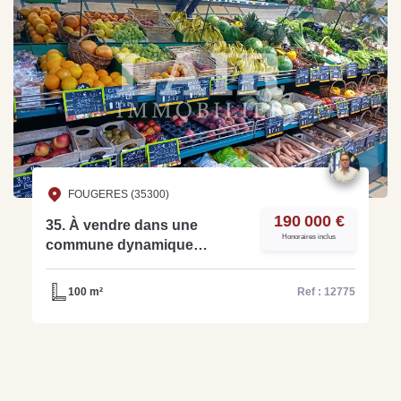
FOUGERES (35300)
190 000 €
35. À vendre dans une
Honoraires inclus
commune dynamique
épicerie-boucherie. Réf :
12775
100 m²
Ref : 12775