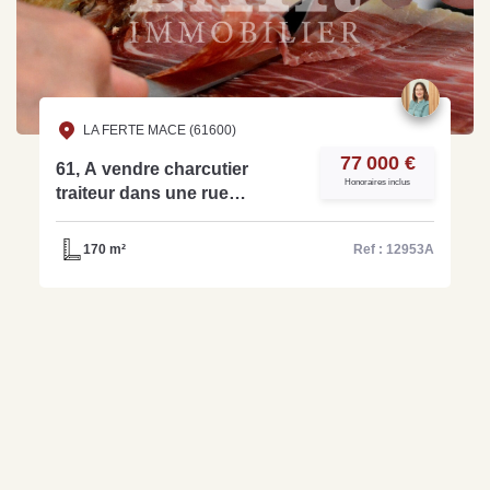
LA FERTE MACE (61600)
77 000 €
61, A vendre charcutier
Honoraires inclus
traiteur dans une rue
commerçante du
département - ref: 12953A
170 m²
Ref : 12953A