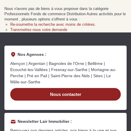
Sarthe pour booster sa
quelles sont les
m
Nous n'avons pas de biens à vous proposer dans la catégorie
vente
conséquences ?
P
Lire la suite
Lire la suite
L
Professionnels Fonds de commerce Distribution Autres activités pour le
moment , plusieurs options s'offrent à vous :
Re-soumettre la recherche avec moins de critères.
Transmettez-nous votre demande
Nos Agences :
Gratuit
Alençon | Argentan | Bagnoles de l'Orne | Bellême |
Estimez votre bien en ligne.
Ecouché-les-Vallées | Fresnay-sur-Sarthe | Mortagne-au-
Perche | Pré en Pail | Saint-Pierre des Nids | Sées | Le
Rapide et gratuit, recevez votre estimation
Mêle-sur-Sarthe
en quelques clics.
Nous contacter
Estimer mon bien maintenant
Newsletter Lair Immobilier :
Retrouvez nos derniers articles, nos biens à la une et nos