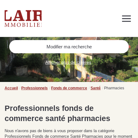
Immobilier
Nous découvrir
Nos services
Contact
SUIVEZ-NOUS SUR LES RÉSEAUX SOCIAUX
Modifier ma recherche
Nos actualités
Afficher plus de critères
NOS CONSEILS IMMO
Conseils immobiliers et actualités
Accueil
Professionnels
Fonds de commerce
Santé
Pharmacies
pour vous accompagner dans vos projets
Professionnels fonds de
commerce santé pharmacies
de
Se passer d’une
Ce
Procéder à des travaux
estimation immobilière à
n
Nous n'avons pas de biens à vous proposer dans la catégorie
s
d’isolation à Fresnay-sur-
Bagnoles-de-l’Orne :
pr
Professionnels Fonds de commerce Santé Pharmacies pour le moment