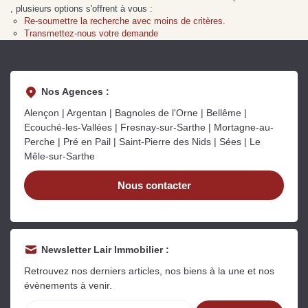
Sarthe pour booster sa
quelles sont les
m
, plusieurs options s'offrent à vous :
vente
conséquences ?
P
Re-soumettre la recherche avec moins de critères.
Lire la suite
Lire la suite
L
Transmettez-nous votre demande
Nos Agences :
Alençon | Argentan | Bagnoles de l'Orne | Bellême |
Ecouché-les-Vallées | Fresnay-sur-Sarthe | Mortagne-au-
Gratuit
Perche | Pré en Pail | Saint-Pierre des Nids | Sées | Le
Mêle-sur-Sarthe
Estimez votre bien en ligne.
Rapide et gratuit, recevez votre estimation
Nous contacter
en quelques clics.
Estimer mon bien maintenant
Newsletter Lair Immobilier :
Retrouvez nos derniers articles, nos biens à la une et nos
évènements à venir.