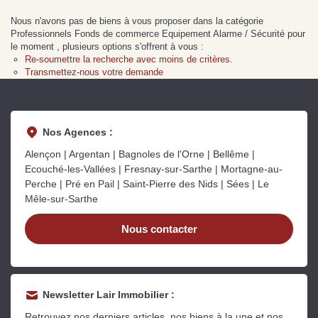
Sarthe pour booster sa
quelles sont les
m
Nous n'avons pas de biens à vous proposer dans la catégorie
vente
conséquences ?
P
Lire la suite
Lire la suite
L
Professionnels Fonds de commerce Equipement Alarme / Sécurité pour
le moment , plusieurs options s'offrent à vous :
Re-soumettre la recherche avec moins de critères.
Transmettez-nous votre demande
Nos Agences :
Gratuit
Alençon | Argentan | Bagnoles de l'Orne | Bellême |
Estimez votre bien en ligne.
Ecouché-les-Vallées | Fresnay-sur-Sarthe | Mortagne-au-
Perche | Pré en Pail | Saint-Pierre des Nids | Sées | Le
Rapide et gratuit, recevez votre estimation
Mêle-sur-Sarthe
en quelques clics.
Nous contacter
Estimer mon bien maintenant
Newsletter Lair Immobilier :
Retrouvez nos derniers articles, nos biens à la une et nos