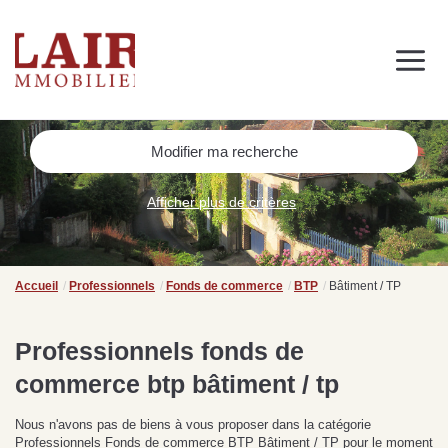
Immobilier
Nous découvrir
Nos services
Contact
SUIVEZ-NOUS SUR LES RÉSEAUX SOCIAUX
Modifier ma recherche
Nos actualités
Afficher plus de critères
NOS CONSEILS IMMO
Conseils immobiliers et actualités
Accueil
Professionnels
Fonds de commerce
BTP
Bâtiment / TP
pour vous accompagner dans vos projets
Professionnels fonds de
commerce btp bâtiment / tp
de
Se passer d’une
Ce
Procéder à des travaux
estimation immobilière à
n
Nous n'avons pas de biens à vous proposer dans la catégorie
s
d’isolation à Fresnay-sur-
Bagnoles-de-l’Orne :
pr
Professionnels Fonds de commerce BTP Bâtiment / TP pour le moment