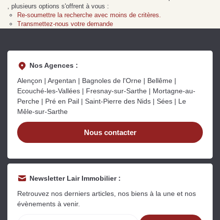
Sarthe pour booster sa
quelles sont les
m
, plusieurs options s'offrent à vous :
vente
conséquences ?
P
Re-soumettre la recherche avec moins de critères.
Lire la suite
Lire la suite
L
Transmettez-nous votre demande
Nos Agences :
Alençon | Argentan | Bagnoles de l'Orne | Bellême |
Ecouché-les-Vallées | Fresnay-sur-Sarthe | Mortagne-au-
Gratuit
Perche | Pré en Pail | Saint-Pierre des Nids | Sées | Le
Mêle-sur-Sarthe
Estimez votre bien en ligne.
Rapide et gratuit, recevez votre estimation
Nous contacter
en quelques clics.
Estimer mon bien maintenant
Newsletter Lair Immobilier :
Retrouvez nos derniers articles, nos biens à la une et nos
évènements à venir.