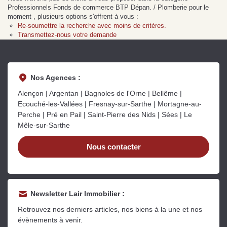
Sarthe pour booster sa
quelles sont les
m
Professionnels Fonds de commerce BTP Dépan. / Plomberie pour le
vente
conséquences ?
P
moment , plusieurs options s'offrent à vous :
Lire la suite
Lire la suite
L
Re-soumettre la recherche avec moins de critères.
Transmettez-nous votre demande
Nos Agences :
Alençon | Argentan | Bagnoles de l'Orne | Bellême |
Gratuit
Ecouché-les-Vallées | Fresnay-sur-Sarthe | Mortagne-au-
Perche | Pré en Pail | Saint-Pierre des Nids | Sées | Le
Estimez votre bien en ligne.
Mêle-sur-Sarthe
Rapide et gratuit, recevez votre estimation
en quelques clics.
Nous contacter
Estimer mon bien maintenant
Newsletter Lair Immobilier :
Retrouvez nos derniers articles, nos biens à la une et nos
évènements à venir.