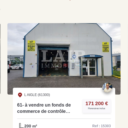
e
Grat
Est
Rap
que
L AIGLE (61300)
171 200 €
61- à vendre un fonds de
Honoraires inclus
commerce de contrôle
technique de 200 m² - Réf
15303
200 m²
Ref : 15303