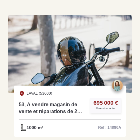
LAVAL (53000)
695 000 €
53, A vendre magasin de
Honoraires inclus
vente et réparations de 2
roues - ref: 14880A
1000 m²
Ref : 14880A