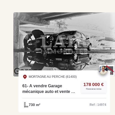
MORTAGNE AU PERCHE (61400)
178 000 €
61- A vendre Garage
Honoraires inclus
mécanique auto et vente de
VN/VO dans une petite ville
dynamique Ref-14974
730 m²
Ref : 14974