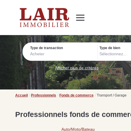
Immobilier
Nous découvrir
Nos services
Contact
SUIVEZ-NOUS SUR LES RÉSEAUX SOCIAUX
Nos actualités
Type de transaction
Type de bien
Acheter
Sélectionnez...
Afficher plus de critères
Accueil
Professionnels
Fonds de commerce
Transport / Garage
Professionnels fonds de commerc
Auto/Moto/Bateau