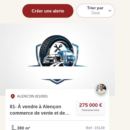
Trier par
Créer une alerte
Date
uit
imez votre bien en ligne.
ide et gratuit, recevez votre estimation en
lques clics.
Estimer mon bien maintenant
ALENCON (61000)
275 000 €
61- À vendre à Alençon
Honoraires inclus
commerce de vente et de
remplacement de
pneumatique, ainsi que
380 m²
Ref : 15130