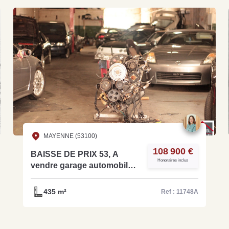
MAYENNE (53100)
108 900 €
BAISSE DE PRIX 53, A
Honoraires inclus
vendre garage automobile,
réparation, carrosserie et
pompes à essences, ref:
435 m²
Ref : 11748A
11748A