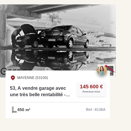
MAYENNE (53100)
145 600 €
53, A vendre garage avec
Honoraires inclus
une très belle rentabilité -
Ref: 8136A
450 m²
Ref : 8136A