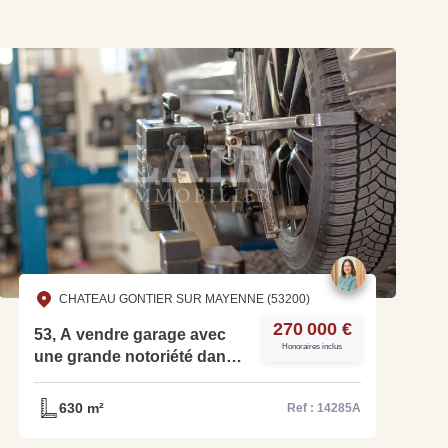
CHATEAU GONTIER SUR MAYENNE (53200)
270 000 €
53, A vendre garage avec
Honoraires inclus
une grande notoriété dans
le sud mayenne - ref:
14285A
630 m²
Ref : 14285A