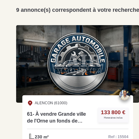
9 annonce(s) correspondent à votre recherch
ALENCON (61000)
133 800 €
61- À vendre Grande ville
Honoraires inclus
de l'Orne un fonds de
commerce de garage
automobile - Ref 15504
230 m²
Ref : 15504