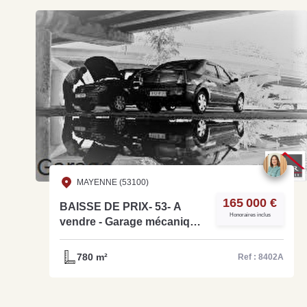
MAYENNE (53100)
165 000 €
BAISSE DE PRIX- 53- A
Honoraires inclus
vendre - Garage mécanique
auto, avec une très belle
rentabilité et un chiffre
780 m²
Ref : 8402A
d'affaires de 870 000€ -
pour départ en retraite. Ref-
8402A