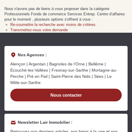
Sarthe pour booster sa
quelles sont les
m
Nous n'avons pas de biens à vous proposer dans la catégorie
vente
conséquences ?
P
Lire la suite
Lire la suite
L
Professionnels Fonds de commerce Services Entrep. Centre d’affaires
pour le moment , plusieurs options s'offrent à vous :
Re-soumettre la recherche avec moins de critères.
Transmettez-nous votre demande
Nos Agences :
Gratuit
Alençon | Argentan | Bagnoles de l'Orne | Bellême |
Estimez votre bien en ligne.
Ecouché-les-Vallées | Fresnay-sur-Sarthe | Mortagne-au-
Perche | Pré en Pail | Saint-Pierre des Nids | Sées | Le
Rapide et gratuit, recevez votre estimation
Mêle-sur-Sarthe
en quelques clics.
Nous contacter
Estimer mon bien maintenant
Newsletter Lair Immobilier :
Retrouvez nos derniers articles, nos biens à la une et nos