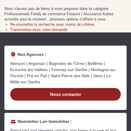
Sarthe pour booster sa
quelles sont les
m
Nous n'avons pas de biens à vous proposer dans la catégorie
vente
conséquences ?
P
Lire la suite
Lire la suite
L
Professionnels Fonds de commerce Finance / Assurance Autres
activités pour le moment , plusieurs options s'offrent à vous :
Re-soumettre la recherche avec moins de critères.
Transmettez-nous votre demande
Nos Agences :
Gratuit
Alençon | Argentan | Bagnoles de l'Orne | Bellême |
Estimez votre bien en ligne.
Ecouché-les-Vallées | Fresnay-sur-Sarthe | Mortagne-au-
Perche | Pré en Pail | Saint-Pierre des Nids | Sées | Le
Rapide et gratuit, recevez votre estimation
Mêle-sur-Sarthe
en quelques clics.
Nous contacter
Estimer mon bien maintenant
Newsletter Lair Immobilier :
Retrouvez nos derniers articles, nos biens à la une et nos