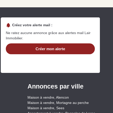
Créez votre alerte mail :
Ne ratez aucune annonce grâce aux alertes mail Lair
Immobilier.
Créer mon alerte
uit
imez votre bien en ligne.
ide et gratuit, recevez votre estimation en
lques clics.
Estimer mon bien maintenant
Annonces par ville
Maison à vendre, Alencon
Maison à vendre, Mortagne au perche
Maison à vendre, Sees