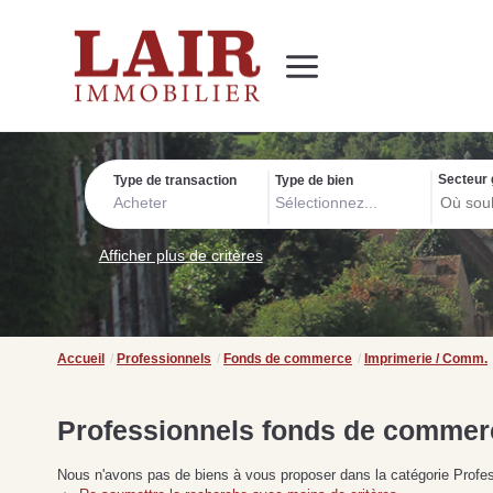
Immobilier
Nous découvrir
Nos services
Contact
SUIVEZ-NOUS SUR LES RÉSEAUX SOCIAUX
Nos actualités
Secteur 
Type de transaction
Type de bien
Acheter
Sélectionnez...
Afficher plus de critères
Accueil
Professionnels
Fonds de commerce
Imprimerie / Comm.
Professionnels fonds de commerc
Nous n'avons pas de biens à vous proposer dans la catégorie Profes