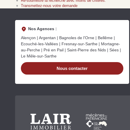
Re-soumettre la recherche avec moins de critères.
Transmettez-nous votre demande
Nos Agences :
Alençon | Argentan | Bagnoles de l'Orne | Bellême |
Ecouché-les-Vallées | Fresnay-sur-Sarthe | Mortagne-
au-Perche | Pré en Pail | Saint-Pierre des Nids | Sées |
Le Mêle-sur-Sarthe
Nous contacter