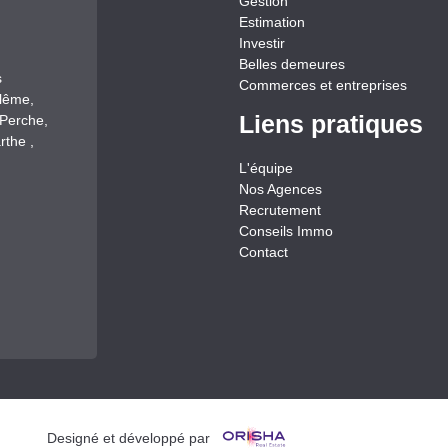
Gestion
Estimation
Investir
Belles demeures
s
Commerces et entreprises
llême,
Liens pratiques
-Perche,
rthe ,
L'équipe
Nos Agences
Recrutement
Conseils Immo
Contact
Designé et développé par