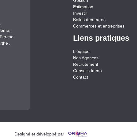
Gestion
Estimation
Investir
Belles demeures
s
Commerces et entreprises
llême,
Liens pratiques
-Perche,
rthe ,
L'équipe
Nos Agences
Recrutement
Conseils Immo
Contact
Designé et développé par