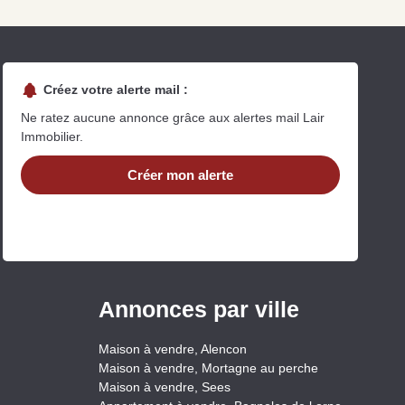
Créez votre alerte mail :
Ne ratez aucune annonce grâce aux alertes mail Lair
Immobilier.
Créer mon alerte
uit
imez votre bien en ligne.
ide et gratuit, recevez votre estimation en
lques clics.
Estimer mon bien maintenant
Annonces par ville
Maison à vendre, Alencon
Maison à vendre, Mortagne au perche
Maison à vendre, Sees