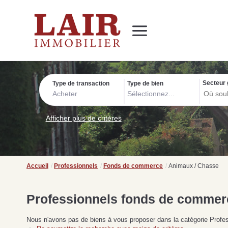
Immobilier
Nous découvrir
Nos services
Contact
SUIVEZ-NOUS SUR LES RÉSEAUX SOCIAUX
Nos actualités
Secteur 
Type de transaction
Type de bien
Acheter
Sélectionnez...
Afficher plus de critères
Accueil
Professionnels
Fonds de commerce
Animaux / Chasse
Professionnels fonds de commer
Nous n'avons pas de biens à vous proposer dans la catégorie Profe