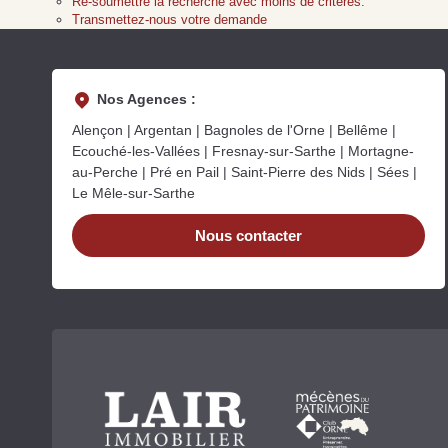
Re-soumettre la recherche avec moins de critères.
Transmettez-nous votre demande
Nos Agences :
Alençon | Argentan | Bagnoles de l'Orne | Bellême |
Ecouché-les-Vallées | Fresnay-sur-Sarthe | Mortagne-
au-Perche | Pré en Pail | Saint-Pierre des Nids | Sées |
Le Mêle-sur-Sarthe
Nous contacter