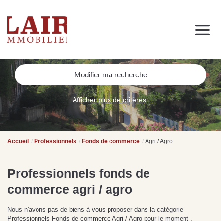
Immobilier
Nous découvrir
Nos services
Contact
SUIVEZ-NOUS SUR LES RÉSEAUX SOCIAUX
Modifier ma recherche
Nos actualités
Afficher plus de critères
NOS CONSEILS IMMO
Conseils immobiliers et actualités
Accueil
Professionnels
Fonds de commerce
Agri / Agro
pour vous accompagner dans vos projets
Professionnels fonds de
commerce agri / agro
de
Se passer d’une
Ce
Procéder à des travaux
estimation immobilière à
n
Nous n'avons pas de biens à vous proposer dans la catégorie
s
d’isolation à Fresnay-sur-
Bagnoles-de-l’Orne :
pr
Professionnels Fonds de commerce Agri / Agro pour le moment ,