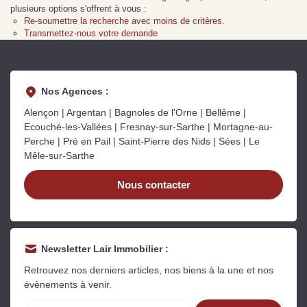
Sarthe pour booster sa
quelles sont les
m
plusieurs options s'offrent à vous :
vente
conséquences ?
P
Re-soumettre la recherche avec moins de critères.
Lire la suite
Lire la suite
L
Transmettez-nous votre demande
Nos Agences :
Alençon | Argentan | Bagnoles de l'Orne | Bellême |
Ecouché-les-Vallées | Fresnay-sur-Sarthe | Mortagne-au-
Gratuit
Perche | Pré en Pail | Saint-Pierre des Nids | Sées | Le
Mêle-sur-Sarthe
Estimez votre bien en ligne.
Rapide et gratuit, recevez votre estimation
Nous contacter
en quelques clics.
Estimer mon bien maintenant
Newsletter Lair Immobilier :
Retrouvez nos derniers articles, nos biens à la une et nos
évènements à venir.