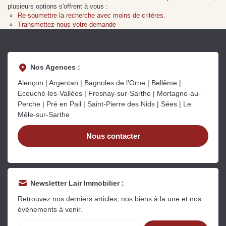
Sarthe pour booster sa
quelles sont les
m
plusieurs options s'offrent à vous :
vente
conséquences ?
P
Re-soumettre la recherche avec moins de critères.
Lire la suite
Lire la suite
L
Transmettez-nous votre demande
Nos Agences :
Alençon | Argentan | Bagnoles de l'Orne | Bellême |
Ecouché-les-Vallées | Fresnay-sur-Sarthe | Mortagne-au-
Gratuit
Perche | Pré en Pail | Saint-Pierre des Nids | Sées | Le
Mêle-sur-Sarthe
Estimez votre bien en ligne.
Rapide et gratuit, recevez votre estimation
Nous contacter
en quelques clics.
Estimer mon bien maintenant
Newsletter Lair Immobilier :
Retrouvez nos derniers articles, nos biens à la une et nos
évènements à venir.