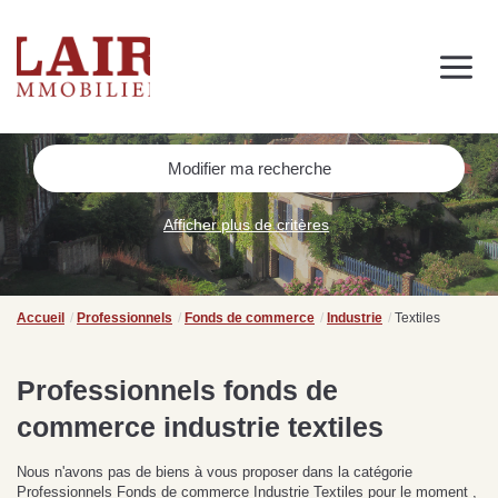
Immobilier
Nous découvrir
Nos services
Contact
SUIVEZ-NOUS SUR LES RÉSEAUX SOCIAUX
Modifier ma recherche
Nos actualités
Afficher plus de critères
NOS CONSEILS IMMO
Conseils immobiliers et actualités
Accueil
Professionnels
Fonds de commerce
Industrie
Textiles
pour vous accompagner dans vos projets
Professionnels fonds de
commerce industrie textiles
de
Se passer d’une
Ce
Procéder à des travaux
estimation immobilière à
n
Nous n'avons pas de biens à vous proposer dans la catégorie
s
d’isolation à Fresnay-sur-
Bagnoles-de-l’Orne :
pr
Professionnels Fonds de commerce Industrie Textiles pour le moment ,