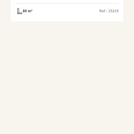
du Perche Ornais un bar
tabac loto presse - Réf 15215
80 m²
Ref : 15215