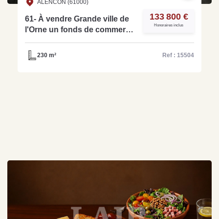
ALENCON (61000)
133 800 €
61- À vendre Grande ville de
Honoraires inclus
l'Orne un fonds de commerce
de garage automobile - Ref
15504
230 m²
Ref : 15504