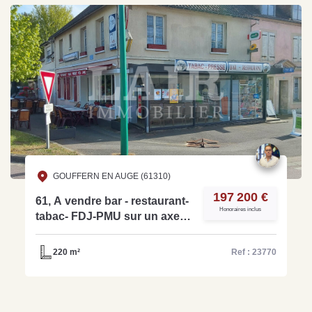
GOUFFERN EN AUGE (61310)
197 200 €
61, A vendre bar - restaurant-
Honoraires inclus
tabac- FDJ-PMU sur un axe
très passager - ref: 15219
220 m²
Ref : 23770