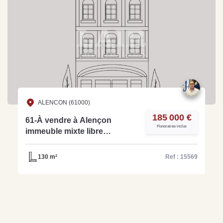
ALENCON (61000)
185 000 €
61-À vendre à Alençon
Honoraires inclus
immeuble mixte libre
d'occupant Commerce &
Logements - réf : 15569
130 m²
Ref : 15569