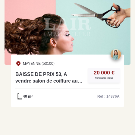
MAYENNE (53100)
20 000 €
BAISSE DE PRIX 53, A
Honoraires inclus
vendre salon de coiffure au
coeur d'une place dynamique
de Mayenne -ref: 14876A
40 m²
Ref : 14876A