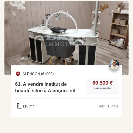
ALENCON (61000)
60 500 €
61, A vendre institut de
Honoraires inclus
beauté situé à Alençon- réf
15443
110 m²
Ref : 15443