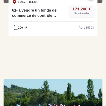
L AIGLE (61300)
171 200 €
61- à vendre un fonds de
Honoraires inclus
commerce de contrôle
technique de 200 m² - Réf
15303
200 m²
Ref : 15303