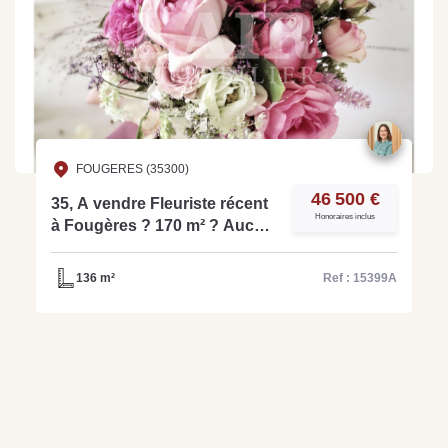
FOUGERES (35300)
46 500 €
35, A vendre Fleuriste récent
Honoraires inclus
à Fougères ? 170 m² ? Aucun
salarié ? Prix attractif - Réf:
15399A
136 m²
Ref : 15399A