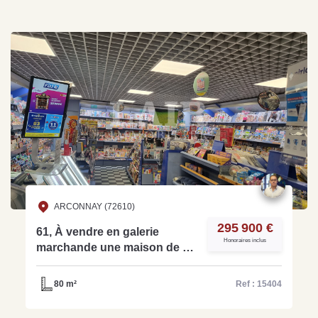
ARCONNAY (72610)
295 900 €
61, À vendre en galerie
Honoraires inclus
marchande une maison de la
presse, FDJ, PMU - Ref:
15404
80 m²
Ref : 15404