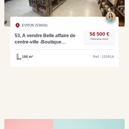
EVRON (53600)
56 500 €
53, A vendre Belle affaire de
Honoraires inclus
centre-ville -Boutique
cadeaux, décoration et
épicerie fine - REF: 15391A
166 m²
Ref : 15391A