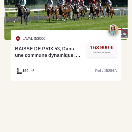
LAVAL (53000)
163 900 €
BAISSE DE PRIX 53, Dans
Honoraires inclus
une commune dynamique, à
vendre Bar/ Pmu/ Brasserie -
Ref: 15256A
150 m²
Ref : 15256A