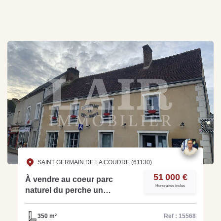
SAINT GERMAIN DE LA COUDRE (61130)
51 000 €
À vendre au coeur parc
Honoraires inclus
naturel du perche un
restaurant traditionnel- Réf
15568
350 m²
Ref : 15568