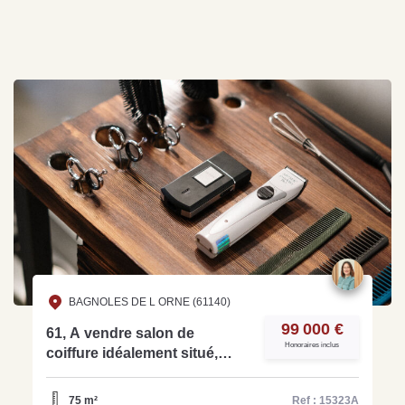
BAGNOLES DE L ORNE (61140)
99 000 €
61, A vendre salon de
Honoraires inclus
coiffure idéalement situé,
avec une équipe en place
ref:15323A
75 m²
Ref : 15323A