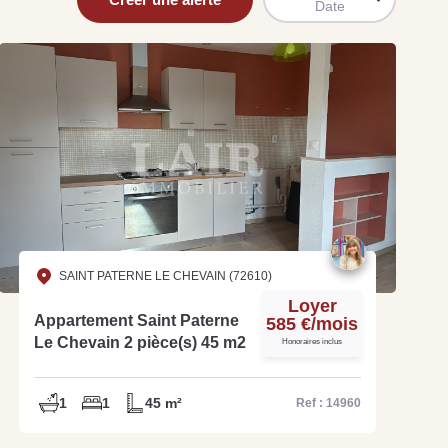
Date
uit
imez votre bien en ligne.
ide et gratuit, recevez votre estimation en
lques clics.
SAINT PATERNE LE CHEVAIN (72610)
Loyer
Appartement Saint Paterne
585 €/mois
Estimer mon bien maintenant
Le Chevain 2 pièce(s) 45 m2
Honoraires inclus
1
1
45 m²
Ref : 14960