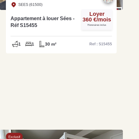
SEES (61500)
Loyer
Appartement à louer Sées -
360 €/mois
Réf S15455
Honoraires inclus
1
1
30 m²
Ref : S15455
Exclusif