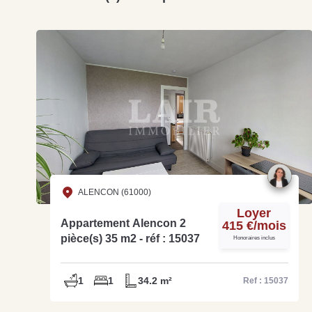
ALENCON (61000)
Loyer
Appartement Alencon 2
415 €/mois
pièce(s) 35 m2 - réf : 15037
Honoraires inclus
1
1
34.2 m²
Ref : 15037