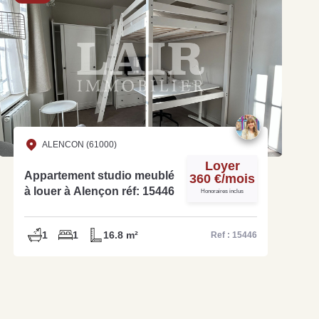
ALENCON (61000)
Loyer
Appartement studio meublé
360 €/mois
à louer à Alençon réf: 15446
Honoraires inclus
1
1
16.8 m²
Ref : 15446