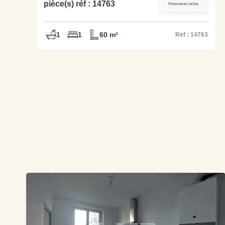
pièce(s) réf : 14763
Honoraires inclus
1
1
60 m²
Ref : 14763