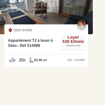
SEES (61500)
Loyer
Appartement T2 à louer à
530 €/mois
Sées - Réf S14989
Honoraires inclus
1
1
25.96 m²
Ref : S14989