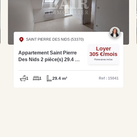
SAINT PIERRE DES NIDS (53370)
Loyer
Appartement Saint Pierre
305 €/mois
Des Nids 2 pièce(s) 29.4 m2
Honoraires inclus
réf : 15041
1
1
29.4 m²
Ref : 15041