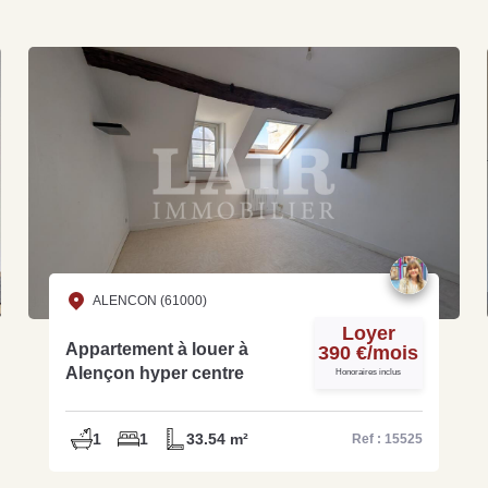
Grat
Est
Rap
que
ALENCON (61000)
Loyer
Appartement à louer à
390 €/mois
Alençon hyper centre
Honoraires inclus
1
1
33.54 m²
Ref : 15525