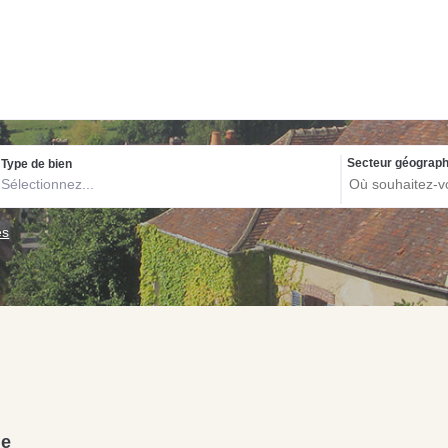
Biens exclusif
Secteur géograph
Type de bien
Sélectionnez...
NOS C
Con
es
pou
Acquérir un immeuble
Investir pour la première
de rapport à Écouché-
P
fois à Saint-Pierre-des-
les-Vallées : quelles
d
Nids : guide d’achat
sont les démarches à
s
immobilier
entreprendre ?
s
he
Lire la suite
Lire la suite
Li