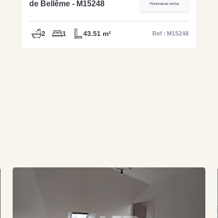
de Bellême - M15248
Honoraires inclus
2
1
43.51 m²
Ref : M15248