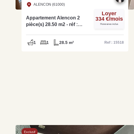
ALENCON (61000)
Loyer
Appartement Alencon 2
334 €/mois
pièce(s) 28.50 m2 - réf :
Honoraires inclus
15518
1
1
28.5 m²
Ref : 15518
Exclusif