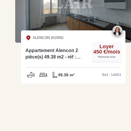
ALENCON (61000)
Loyer
Appartement Alencon 2
450 €/mois
pièce(s) 49.38 m2 - réf :
Honoraires inclus
14453
1
1
49.38 m²
Ref : 14453