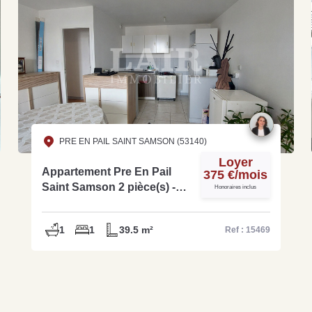
PRE EN PAIL SAINT SAMSON (53140)
Loyer
Appartement Pre En Pail
375 €/mois
Saint Samson 2 pièce(s) -
Honoraires inclus
réf : 15469
1
1
39.5 m²
Ref : 15469