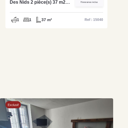
Des Nids 2 pièce(s) 37 m2
Honoraires inclus
réf : 15040
1
1
37 m²
Ref : 15040
Exclusif