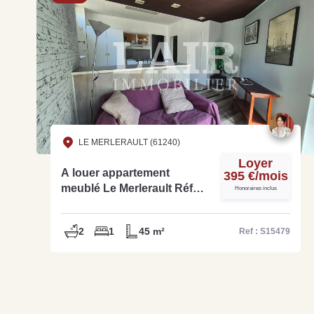
LE MERLERAULT (61240)
Loyer
A louer appartement
395 €/mois
meublé Le Merlerault Réf
Honoraires inclus
S15479
2
1
45 m²
Ref : S15479