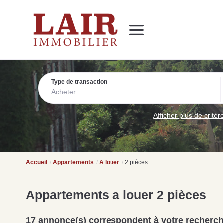
Immobilier
Nous découvrir
Nos services
Contact
SUIVEZ-NOUS SUR LES RÉSEAUX SOCIAUX
Nos actualités
Type de transaction
Acheter
Afficher plus de critèr
Accueil
Appartements
A louer
2 pièces
Appartements a louer 2 pièces
17 annonce(s) correspondent à votre recherc