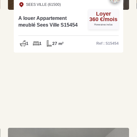
SEES VILLE (61500)
Loyer
A louer Appartement
360 €/mois
meublé Sees Ville S15454
Honoraires inclus
1
1
27 m²
Ref : S15454