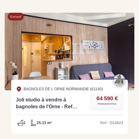
Exclusif
BAGNOLES DE L ORNE NORMANDIE (61140)
64 590 €
Joli studio à vendre à
Honoraires inclus
bagnoles de l'Orne - Ref
O14823
1
25.33 m²
Ref : O14823