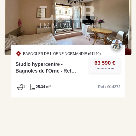
BAGNOLES DE L ORNE NORMANDIE (61140)
63 590 €
Studio hypercentre -
Honoraires inclus
Bagnoles de l'Orne - Ref
O14272
1
25.34 m²
Ref : O14272