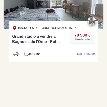
BAGNOLES DE L ORNE NORMANDIE (61140)
70 500 €
Grand studio à vendre à
Honoraires inclus
Bagnoles de l'Orne - Ref
O15099
1
34.19 m²
Ref : O15099