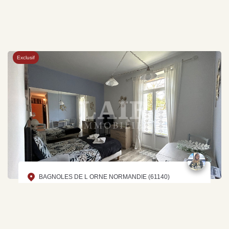
Exclusif
BAGNOLES DE L ORNE NORMANDIE (61140)
59 590 €
En exclusivité - Studio en
Honoraires inclus
Centre-ville - Bagnoles De
L'Orne - Ref O14291