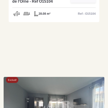
de l'Orne - Ref O15104
1
1
28.08 m²
Ref : O15104
Exclusif