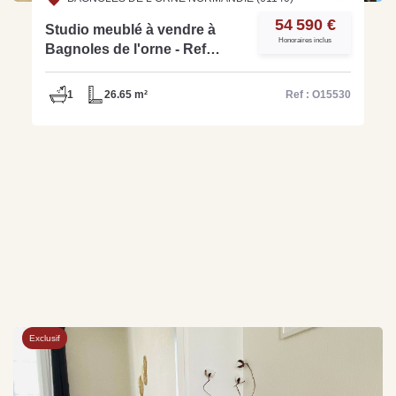
54 590 €
Studio meublé à vendre à
Honoraires inclus
Bagnoles de l'orne - Ref
O15530
1
26.65 m²
Ref : O15530
Exclusif