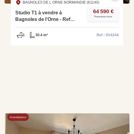
BAGNOLES DE L ORNE NORMANDIE (61140)
64 590 €
Studio T1 à vendre à
Honoraires inclus
Bagnoles de l'Orne - Ref
O14244
1
30.4 m²
Ref : O14244
Investisseur