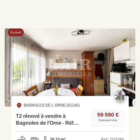
Exclusif
BAGNOLES DE L ORNE (61140)
59 590 €
T2 rénové à vendre à
Honoraires inclus
Bagnoles de l'Orne - Réf
O15380
1
1
26.33 m²
Ref : O15380