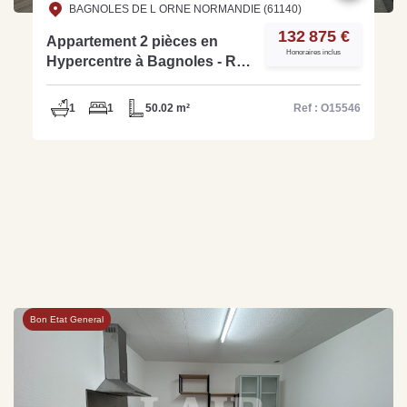
BAGNOLES DE L ORNE NORMANDIE (61140)
132 875 €
Appartement 2 pièces en
Honoraires inclus
Hypercentre à Bagnoles - Ref
O13434
1
1
50.02 m²
Ref : O15546
Bon Etat General