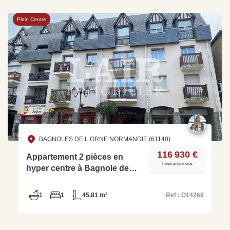
Plein Centre
BAGNOLES DE L ORNE NORMANDIE (61140)
116 930 €
Appartement 2 pièces en
Honoraires inclus
hyper centre à Bagnole de
l'Orne - Ref O14268
1
1
45.81 m²
Ref : O14268