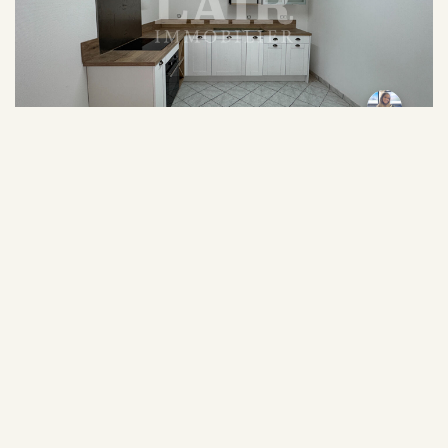
BAGNOLES DE L ORNE NORMANDIE (61140)
96 300 €
Appartement 2 pièces à
Honoraires inclus
Bagnoles De L Orne
Normandie - Ref O13977
1
1
48.49 m²
Ref : O13977