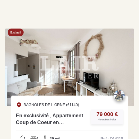
Exclusif
BAGNOLES DE L ORNE (61140)
79 000 €
En exclusivité , Appartement
Honoraires inclus
Coup de Coeur en
Hypercentre - Ref O14118
1
1
29 m²
Ref : O14118