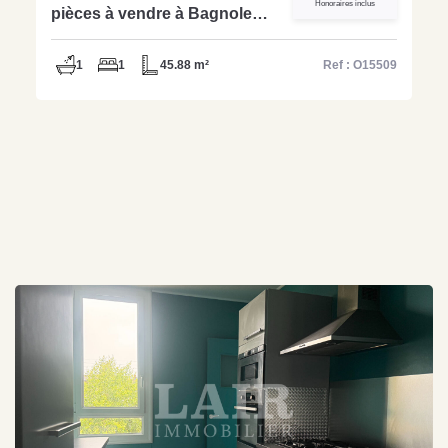
Honoraires inclus
pièces à vendre à Bagnoles -
Ref O15509
1
1
45.88 m²
Ref : O15509