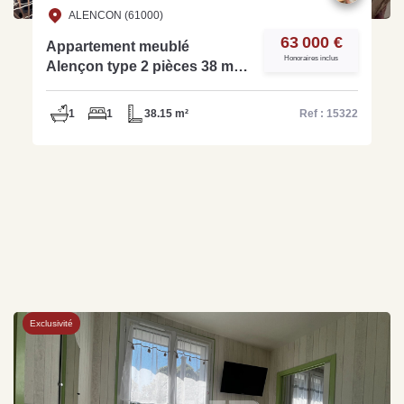
ALENCON (61000)
63 000 €
Appartement meublé
Honoraires inclus
Alençon type 2 pièces 38 m² -
Réf 15322
1
1
38.15 m²
Ref : 15322
Exclusivité