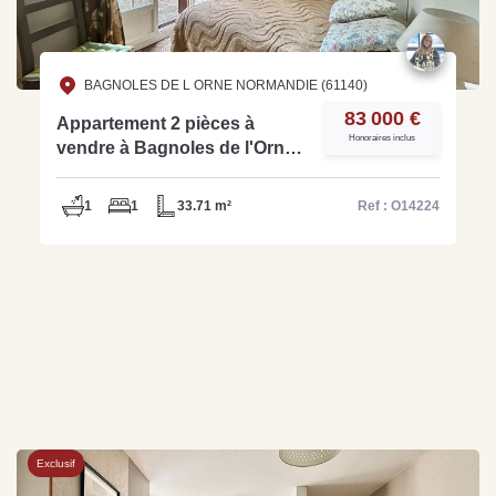
BAGNOLES DE L ORNE NORMANDIE (61140)
83 000 €
Appartement 2 pièces à
Honoraires inclus
vendre à Bagnoles de l'Orne -
Ref O14224
1
1
33.71 m²
Ref : O14224
Exclusif