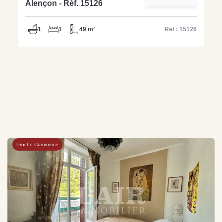
Alençon - Réf. 15126
1
1
49 m²
Ref : 15126
Proche Commerce