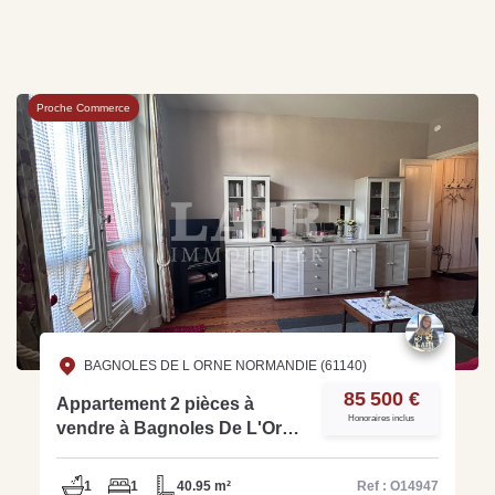
Proche Commerce
BAGNOLES DE L ORNE NORMANDIE (61140)
85 500 €
Appartement 2 pièces à
Honoraires inclus
vendre à Bagnoles De L'Orne
- Ref O14947
1
1
40.95 m²
Ref : O14947