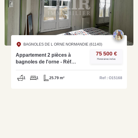
BAGNOLES DE L ORNE NORMANDIE (61140)
75 500 €
Appartement 2 pièces à
Honoraires inclus
bagnoles de l'orne - Réf
O15168
1
1
25.79 m²
Ref : O15168