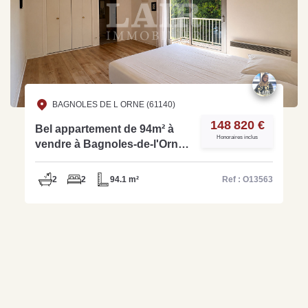
BAGNOLES DE L ORNE (61140)
148 820 €
Bel appartement de 94m² à
Honoraires inclus
vendre à Bagnoles-de-l'Orne
- Réf O13563
2
2
94.1 m²
Ref : O13563