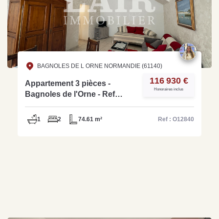
BAGNOLES DE L ORNE NORMANDIE (61140)
116 930 €
Appartement 3 pièces -
Honoraires inclus
Bagnoles de l'Orne - Ref
O12840
1
2
74.61 m²
Ref : O12840