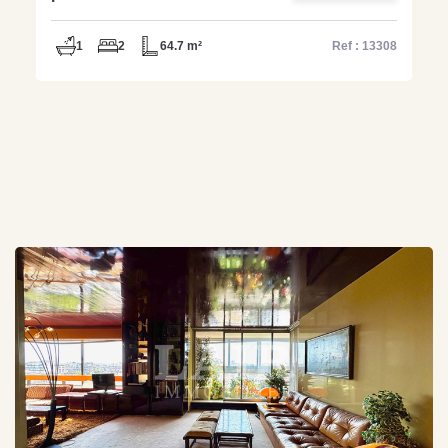
parking - Réf 13308
1
2
64.7 m²
Ref : 13308