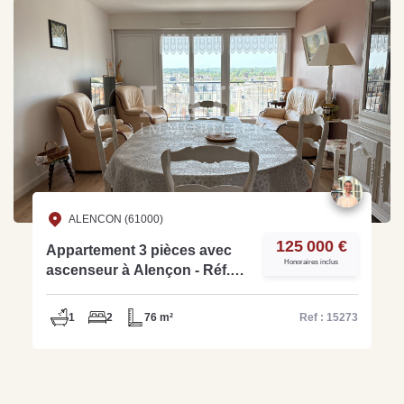
ALENCON (61000)
125 000 €
Appartement 3 pièces avec
Honoraires inclus
ascenseur à Alençon - Réf.
15273
1
2
76 m²
Ref : 15273