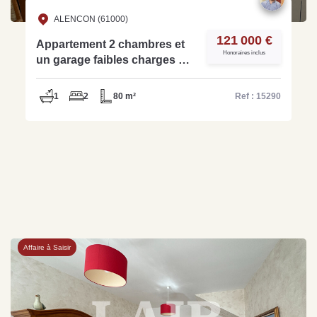
ALENCON (61000)
121 000 €
Appartement 2 chambres et
Honoraires inclus
un garage faibles charges de
copropriété - ref -15290
1
2
80 m²
Ref : 15290
Affaire à Saisir