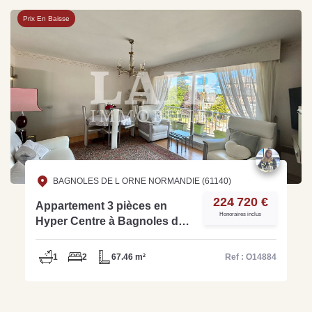
Prix En Baisse
BAGNOLES DE L ORNE NORMANDIE (61140)
224 720 €
Appartement 3 pièces en
Honoraires inclus
Hyper Centre à Bagnoles de
l'Orne - Ref O14884
1
2
67.46 m²
Ref : O14884