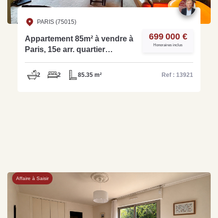
PARIS (75015)
699 000 €
Appartement 85m² à vendre à
Honoraires inclus
Paris, 15e arr. quartier
Beaugrenelle - Ref 13921
2
2
85.35 m²
Ref : 13921
Affaire à Saisir