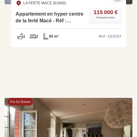
LA FERTE MACE (61600)
115 000 €
Appartement en hyper centre
Honoraires inclus
de la ferté Macé - Réf :
O15107
1
2
90 m²
Ref : O15107
Prix En Baisse