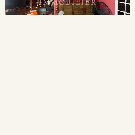
ALENCON (61000)
136 500 €
Appartement 3 pièces avec
Honoraires inclus
ascenseur balcon et parking
à vendre à Alençon - Réf:
14822
1
1
80.21 m²
Ref : 14822