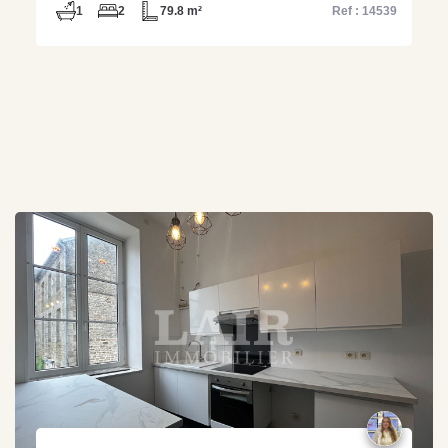
1
2
79.8 m²
Ref : 14539