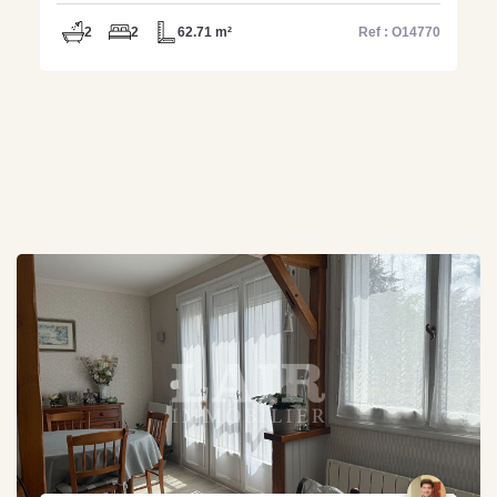
2
2
62.71 m²
Ref : O14770