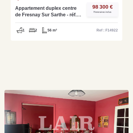
98 300 €
Appartement duplex centre
Honoraires inclus
de Fresnay Sur Sarthe - réf.
14922
1
2
56 m²
Ref : F14922