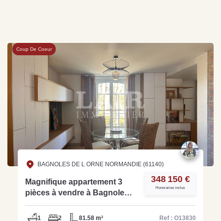
Coup De Coeur
BAGNOLES DE L ORNE NORMANDIE (61140)
348 150 €
Magnifique appartement 3
Honoraires inclus
pièces à vendre à Bagnoles-
de-l'Orne - Réf O13830
1
2
81.58 m²
Ref : O13830