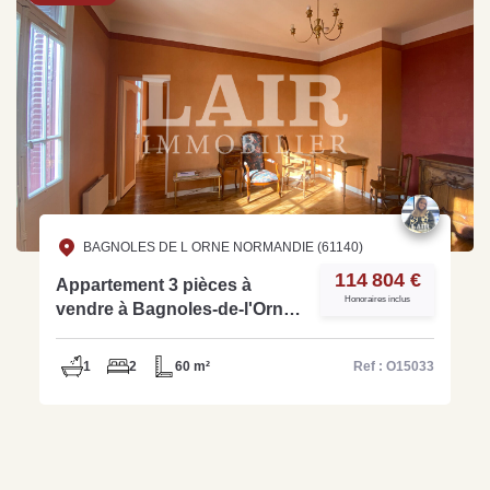
BAGNOLES DE L ORNE NORMANDIE (61140)
114 804 €
Appartement 3 pièces à
Honoraires inclus
vendre à Bagnoles-de-l'Orne
- Réf O15033
1
2
60 m²
Ref : O15033