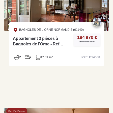
BAGNOLES DE L ORNE NORMANDIE (61140)
184 970 €
Appartement 3 pièces à
Honoraires inclus
Bagnoles de l'Orne - Ref
O14508
2
2
87.51 m²
Ref : O14508
Prix En Baisse