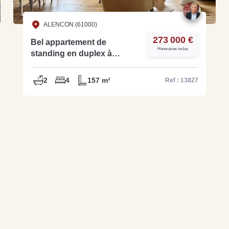
ALENCON (61000)
273 000 €
Bel appartement de
Honoraires inclus
standing en duplex à
vendre au coeur d'Alençon
- Réf 13827
2
4
157 m²
Ref : 13827