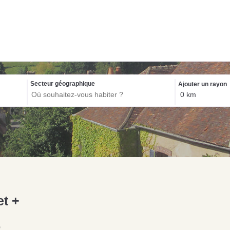
Biens exclusif
Secteur géographique
Ajouter un rayon
NOS C
Con
pou
Acquérir un immeuble
Investir pour la première
de rapport à Écouché-
P
et +
fois à Saint-Pierre-des-
les-Vallées : quelles
d
Nids : guide d’achat
sont les démarches à
s
immobilier
entreprendre ?
s
e
Lire la suite
Lire la suite
Li