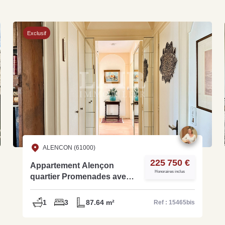
Exclusif
Grat
Est
Rap
que
ALENCON (61000)
225 750 €
Appartement Alençon
Honoraires inclus
quartier Promenades avec
ascenseur 87.64m² - Réf
15465bis
1
3
87.64 m²
Ref : 15465bis