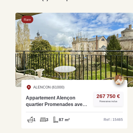
Rare
ALENCON (61000)
267 750 €
Appartement Alençon
Honoraires inclus
quartier Promenades avec
ascenseur 87m² - Réf 15465
1
3
87 m²
Ref : 15465