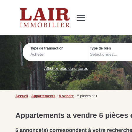
Immobilier
Nous découvrir
Nos services
Contact
SUIVEZ-NOUS SUR LES RÉSEAUX SOCIAUX
Nos actualités
Type de transaction
Type de bien
Acheter
Sélectionnez...
Afficher plus de critères
Accueil
Appartements
A vendre
5 pièces et +
Appartements a vendre 5 pièces 
5 annonce(s) correspondent à votre recherch