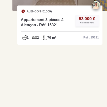
ALENCON (61000)
53 000 €
Appartement 3 pièces à
Honoraires inclus
Alençon - Réf. 15321
1
2
70 m²
Ref : 15321