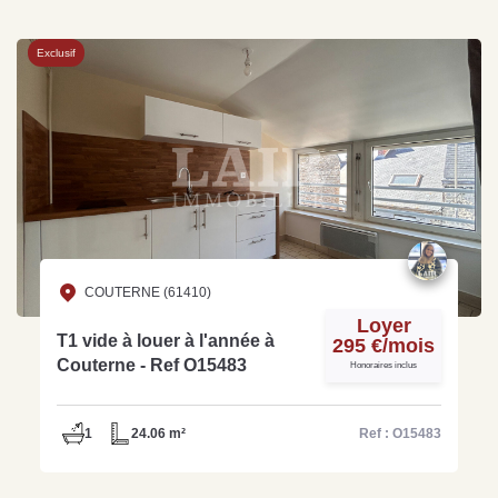
Exclusif
COUTERNE (61410)
Loyer
T1 vide à louer à l'année à
295 €/mois
Couterne - Ref O15483
Honoraires inclus
1
24.06 m²
Ref : O15483