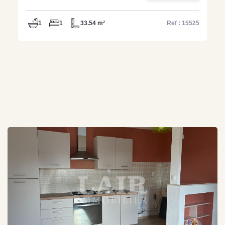
1
1
33.54 m²
Ref : 15525