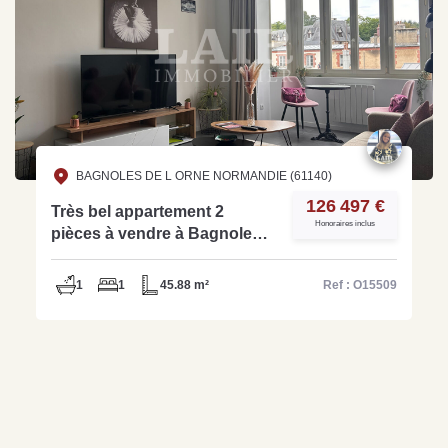
BAGNOLES DE L ORNE NORMANDIE (61140)
126 497 €
Très bel appartement 2
Honoraires inclus
pièces à vendre à Bagnoles -
Ref O15509
1
1
45.88 m²
Ref : O15509