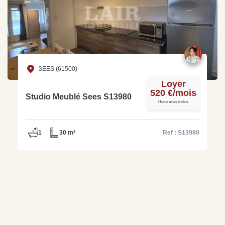
SEES (61500)
Loyer
520 €/mois
Studio Meublé Sees S13980
Honoraires inclus
1
30 m²
Ref : S13980