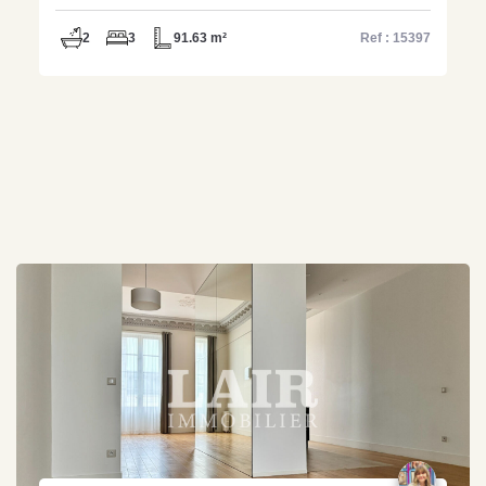
15397
2
3
91.63 m²
Ref : 15397