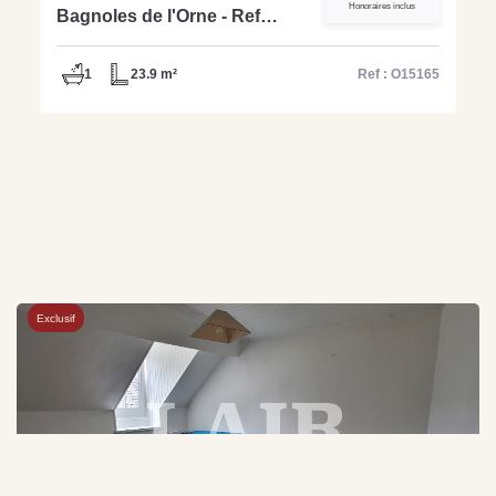
Honoraires inclus
Bagnoles de l'Orne - Ref
O15165
1
23.9 m²
Ref : O15165
Exclusif