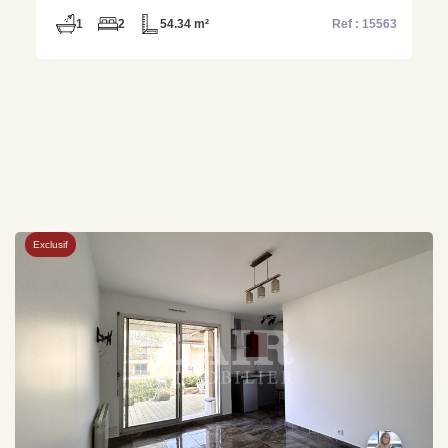
1
2
54.34 m²
Ref : 15563
Exclusif