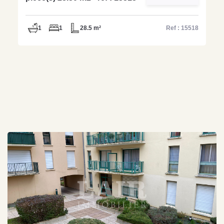
1
1
28.5 m²
Ref : 15518