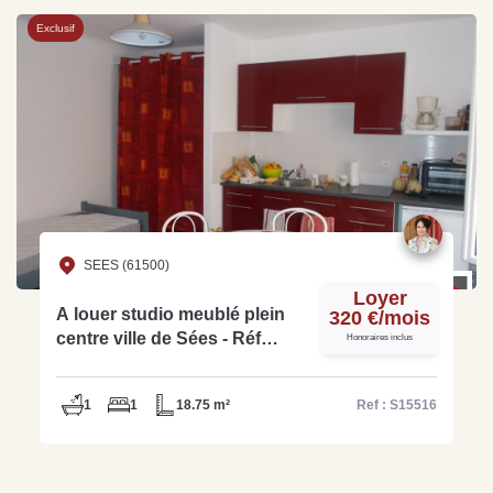
Exclusif
SEES (61500)
Loyer
A louer studio meublé plein
320 €/mois
centre ville de Sées - Réf
Honoraires inclus
S15516
1
1
18.75 m²
Ref : S15516