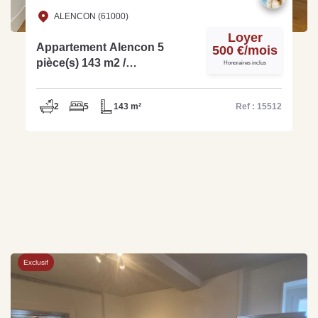
ALENCON (61000)
Loyer
Appartement Alencon 5
500 €/mois
pièce(s) 143 m2 /
Honoraires inclus
COLOCATION / Location par
chambre
2
5
143 m²
Ref : 15512
Exclusif