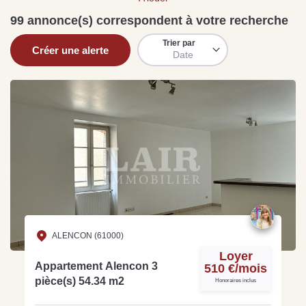
Sarthe pour booster sa
quelles sont les
m
99 annonce(s) correspondent à votre recherche
vente
conséquences ?
P
Lire la suite
Lire la suite
L
Trier par
Créer une alerte
Date
Gratuit
Estimez votre bien en ligne.
Rapide et gratuit, recevez votre estimation
en quelques clics.
Estimer mon bien maintenant
ALENCON (61000)
Loyer
Appartement Alencon 3
510 €/mois
pièce(s) 54.34 m2
Honoraires inclus