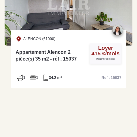
ALENCON (61000)
Loyer
Appartement Alencon 2
415 €/mois
pièce(s) 35 m2 - réf : 15037
Honoraires inclus
1
1
34.2 m²
Ref : 15037