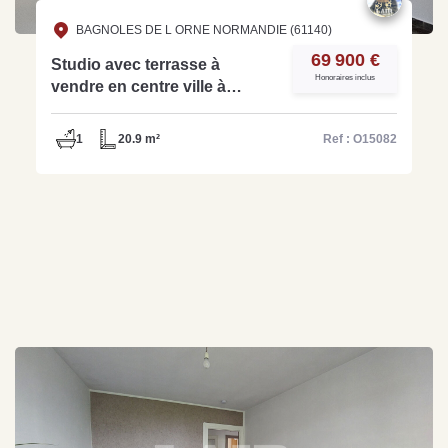
BAGNOLES DE L ORNE NORMANDIE (61140)
69 900 €
Studio avec terrasse à
Honoraires inclus
vendre en centre ville à
Bagnoles de l'Orne - Ref
O15082
1
20.9 m²
Ref : O15082