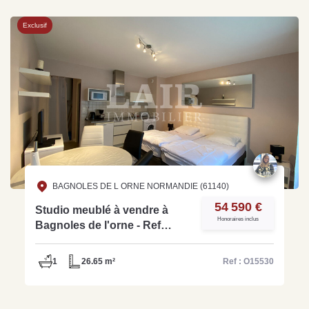
Exclusif
BAGNOLES DE L ORNE NORMANDIE (61140)
54 590 €
Studio meublé à vendre à
Honoraires inclus
Bagnoles de l'orne - Ref
O15530
1
26.65 m²
Ref : O15530