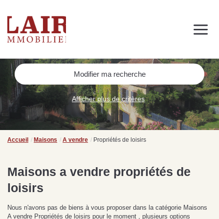
Immobilier
Nous découvrir
Nos services
Contact
SUIVEZ-NOUS SUR LES RÉSEAUX SOCIAUX
Modifier ma recherche
Nos actualités
Afficher plus de critères
NOS CONSEILS IMMO
Conseils immobiliers et actualités
Accueil
Maisons
A vendre
Propriétés de loisirs
pour vous accompagner dans vos projets
Maisons a vendre propriétés de
loisirs
de
Se passer d’une
Ce
Procéder à des travaux
estimation immobilière à
n
Nous n'avons pas de biens à vous proposer dans la catégorie Maisons
s
d’isolation à Fresnay-sur-
Bagnoles-de-l’Orne :
pr
A vendre Propriétés de loisirs pour le moment , plusieurs options