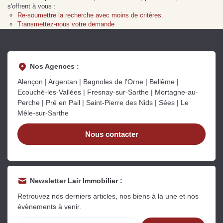
Sarthe pour booster sa
quelles sont les
m
s'offrent à vous :
vente
conséquences ?
P
Re-soumettre la recherche avec moins de critères.
Lire la suite
Lire la suite
L
Transmettez-nous votre demande
Nos Agences :
Alençon | Argentan | Bagnoles de l'Orne | Bellême |
Ecouché-les-Vallées | Fresnay-sur-Sarthe | Mortagne-au-
Gratuit
Perche | Pré en Pail | Saint-Pierre des Nids | Sées | Le
Mêle-sur-Sarthe
Estimez votre bien en ligne.
Rapide et gratuit, recevez votre estimation
Nous contacter
en quelques clics.
Estimer mon bien maintenant
Newsletter Lair Immobilier :
Retrouvez nos derniers articles, nos biens à la une et nos
évènements à venir.