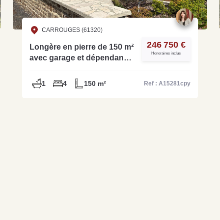
CARROUGES (61320)
246 750 €
Longère en pierre de 150 m²
Honoraires inclus
avec garage et dépendance
- Réf. A15281cpy
1
4
150 m²
Ref : A15281cpy