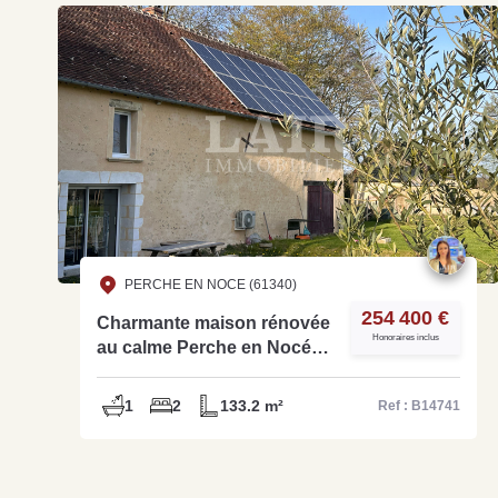
PERCHE EN NOCE (61340)
254 400 €
Charmante maison rénovée
Honoraires inclus
au calme Perche en Nocé -
B14741
1
2
133.2 m²
Ref : B14741