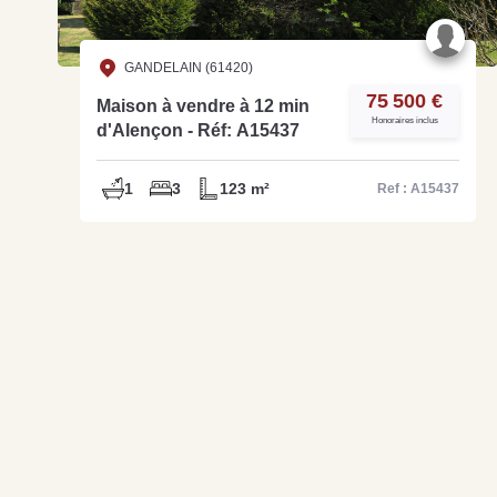
GANDELAIN (61420)
75 500 €
Maison à vendre à 12 min
Honoraires inclus
d'Alençon - Réf: A15437
1
3
123 m²
Ref : A15437