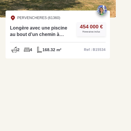
PERVENCHERES (61360)
454 000 €
Longère avec une piscine
Honoraires inclus
au bout d'un chemin à
vendre, réf B15534
2
4
168.32 m²
Ref : B15534