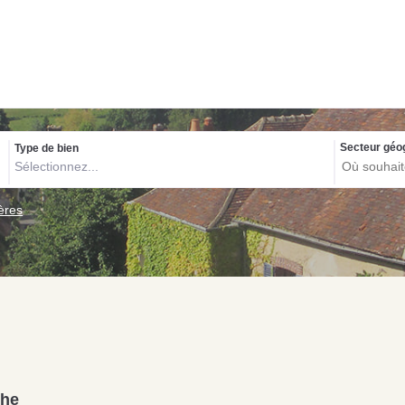
Biens exclusif
Secteur géo
Type de bien
Sélectionnez...
NOS C
Con
tères
pou
Acquérir un immeuble
Investir pour la première
de rapport à Écouché-
P
fois à Saint-Pierre-des-
les-Vallées : quelles
d
Nids : guide d’achat
sont les démarches à
s
immobilier
entreprendre ?
s
che
Lire la suite
Lire la suite
Li