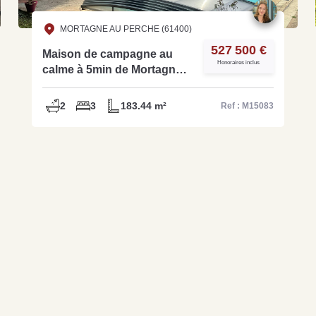
MORTAGNE AU PERCHE (61400)
527 500 €
Maison de campagne au
Honoraires inclus
calme à 5min de Mortagne-
M15083
2
3
183.44 m²
Ref : M15083