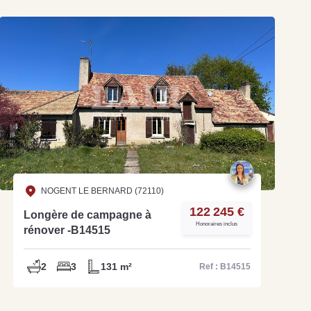
NOGENT LE BERNARD (72110)
122 245 €
Longère de campagne à
Honoraires inclus
rénover -B14515
2
3
131 m²
Ref : B14515