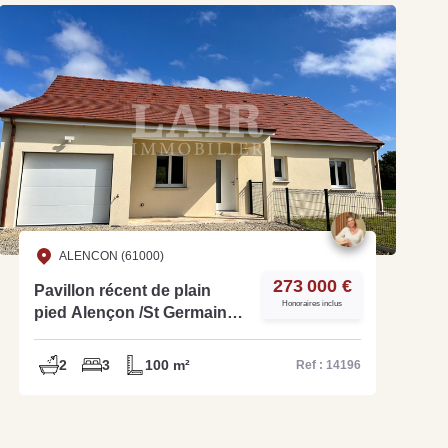
ALENCON (61000)
273 000 €
Pavillon récent de plain
Honoraires inclus
pied Alençon /St Germain
du Corbéis - Réf 14196
2
3
100 m²
Ref : 14196