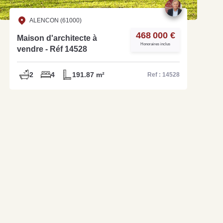
ALENCON (61000)
468 000 €
Maison d'architecte à
Honoraires inclus
vendre - Réf 14528
2
4
191.87 m²
Ref : 14528