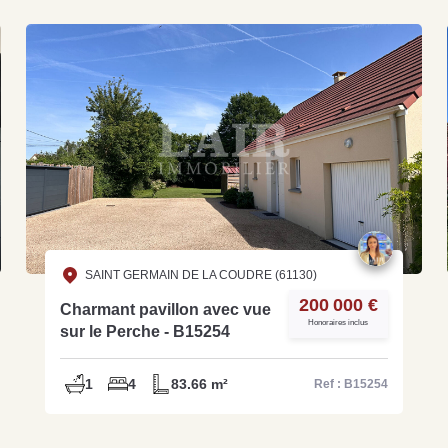
SAINT GERMAIN DE LA COUDRE (61130)
200 000 €
Charmant pavillon avec vue
Honoraires inclus
sur le Perche - B15254
1
4
83.66 m²
Ref : B15254