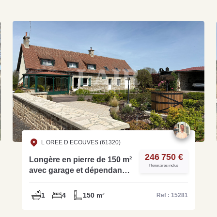
Grat
Est
Rap
que
L OREE D ECOUVES (61320)
246 750 €
Longère en pierre de 150 m²
Honoraires inclus
avec garage et dépendance
- Réf. 15281
1
4
150 m²
Ref : 15281