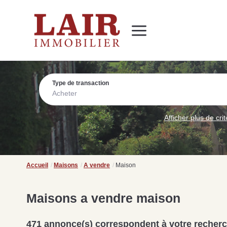
Immobilier
Nous découvrir
Nos services
Contact
SUIVEZ-NOUS SUR LES RÉSEAUX SOCIAUX
Nos actualités
Type de transaction
Acheter
Afficher plus de cri
Accueil
Maisons
A vendre
Maison
Maisons a vendre maison
471 annonce(s) correspondent à votre recher