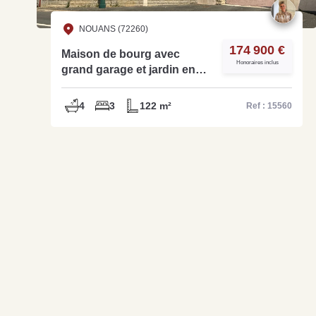
NOUANS (72260)
174 900 €
Maison de bourg avec
Honoraires inclus
grand garage et jardin en
hypercentre réf:F15560
4
3
122 m²
Ref : 15560