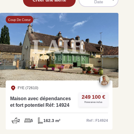
Date
Coup De Coeur
uit
imez votre bien en ligne.
ide et gratuit, recevez votre estimation en
lques clics.
FYE (72610)
249 100 €
Estimer mon bien maintenant
Maison avec dépendances
Honoraires inclus
et fort potentiel Réf: 14924
2
5
162.3 m²
Ref : F14924