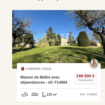
CHERISAY (72610)
199 500 €
Maison de Maître avec
Honoraires inclus
dépendances - réf. F14994
1
3
130 m²
Ref : F14994