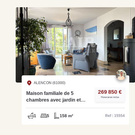
ALENCON (61000)
269 850 €
Maison familiale de 5
Honoraires inclus
chambres avec jardin et
garage - Réf. 15554
1
5
158 m²
Ref : 15554