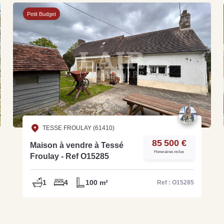
Petit Budget
TESSE FROULAY (61410)
85 500 €
Maison à vendre à Tessé
Honoraires inclus
Froulay - Ref O15285
1
4
100 m²
Ref : O15285