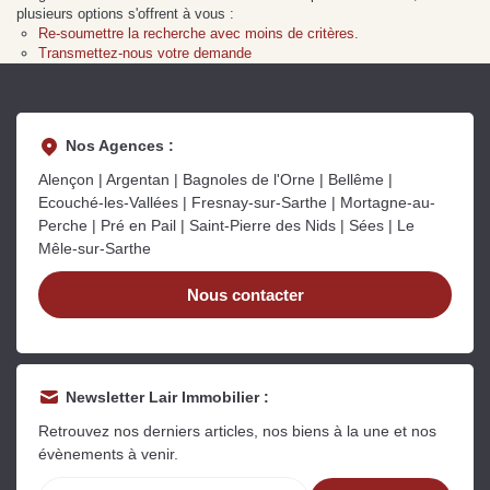
Sarthe pour booster sa
quelles sont les
m
plusieurs options s'offrent à vous :
vente
conséquences ?
P
Re-soumettre la recherche avec moins de critères.
Lire la suite
Lire la suite
L
Transmettez-nous votre demande
Nos Agences :
Alençon | Argentan | Bagnoles de l'Orne | Bellême |
Ecouché-les-Vallées | Fresnay-sur-Sarthe | Mortagne-au-
Gratuit
Perche | Pré en Pail | Saint-Pierre des Nids | Sées | Le
Mêle-sur-Sarthe
Estimez votre bien en ligne.
Rapide et gratuit, recevez votre estimation
Nous contacter
en quelques clics.
Estimer mon bien maintenant
Newsletter Lair Immobilier :
Retrouvez nos derniers articles, nos biens à la une et nos
évènements à venir.