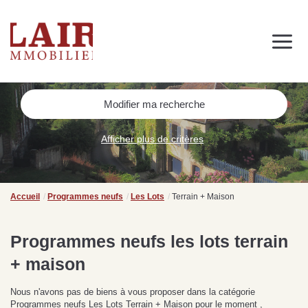
Immobilier
Nous découvrir
Nos services
Contact
SUIVEZ-NOUS SUR LES RÉSEAUX SOCIAUX
Modifier ma recherche
Nos actualités
Afficher plus de critères
NOS CONSEILS IMMO
Conseils immobiliers et actualités
Accueil
Programmes neufs
Les Lots
Terrain + Maison
pour vous accompagner dans vos projets
Programmes neufs les lots terrain
+ maison
de
Se passer d’une
Ce
Procéder à des travaux
estimation immobilière à
n
Nous n'avons pas de biens à vous proposer dans la catégorie
s
d’isolation à Fresnay-sur-
Bagnoles-de-l’Orne :
pr
Programmes neufs Les Lots Terrain + Maison pour le moment ,