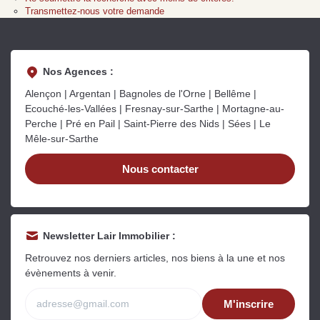
Sarthe pour booster sa
quelles sont les
m
Transmettez-nous votre demande
vente
conséquences ?
P
Lire la suite
Lire la suite
L
Nos Agences :
Alençon | Argentan | Bagnoles de l'Orne | Bellême |
Ecouché-les-Vallées | Fresnay-sur-Sarthe | Mortagne-au-
Perche | Pré en Pail | Saint-Pierre des Nids | Sées | Le
Mêle-sur-Sarthe
Gratuit
Nous contacter
Estimez votre bien en ligne.
Rapide et gratuit, recevez votre estimation
en quelques clics.
Newsletter Lair Immobilier :
Estimer mon bien maintenant
Retrouvez nos derniers articles, nos biens à la une et nos
évènements à venir.
M'inscrire