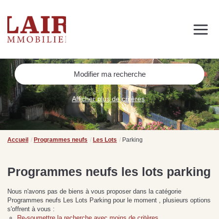
Immobilier
Nous découvrir
Nos services
Contact
SUIVEZ-NOUS SUR LES RÉSEAUX SOCIAUX
Modifier ma recherche
Nos actualités
Afficher plus de critères
NOS CONSEILS IMMO
Conseils immobiliers et actualités
Accueil
Programmes neufs
Les Lots
Parking
pour vous accompagner dans vos projets
Programmes neufs les lots parking
Nous n'avons pas de biens à vous proposer dans la catégorie
de
Se passer d’une
Ce
Programmes neufs Les Lots Parking pour le moment , plusieurs options
Procéder à des travaux
estimation immobilière à
n
s'offrent à vous :
s
d’isolation à Fresnay-sur-
Bagnoles-de-l’Orne :
pr
Re-soumettre la recherche avec moins de critères.