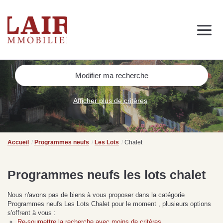
Immobilier
Nous découvrir
Nos services
Contact
SUIVEZ-NOUS SUR LES RÉSEAUX SOCIAUX
Modifier ma recherche
Nos actualités
Afficher plus de critères
NOS CONSEILS IMMO
Conseils immobiliers et actualités
Accueil
Programmes neufs
Les Lots
Chalet
pour vous accompagner dans vos projets
Programmes neufs les lots chalet
Nous n'avons pas de biens à vous proposer dans la catégorie
de
Se passer d’une
Ce
Programmes neufs Les Lots Chalet pour le moment , plusieurs options
Procéder à des travaux
estimation immobilière à
n
s'offrent à vous :
s
d’isolation à Fresnay-sur-
Bagnoles-de-l’Orne :
pr
Re-soumettre la recherche avec moins de critères.