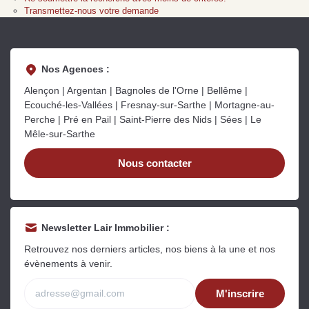
Sarthe pour booster sa
quelles sont les
m
Transmettez-nous votre demande
vente
conséquences ?
P
Lire la suite
Lire la suite
L
Nos Agences :
Alençon | Argentan | Bagnoles de l'Orne | Bellême |
Ecouché-les-Vallées | Fresnay-sur-Sarthe | Mortagne-au-
Perche | Pré en Pail | Saint-Pierre des Nids | Sées | Le
Mêle-sur-Sarthe
Gratuit
Nous contacter
Estimez votre bien en ligne.
Rapide et gratuit, recevez votre estimation
en quelques clics.
Newsletter Lair Immobilier :
Estimer mon bien maintenant
Retrouvez nos derniers articles, nos biens à la une et nos
évènements à venir.
M'inscrire