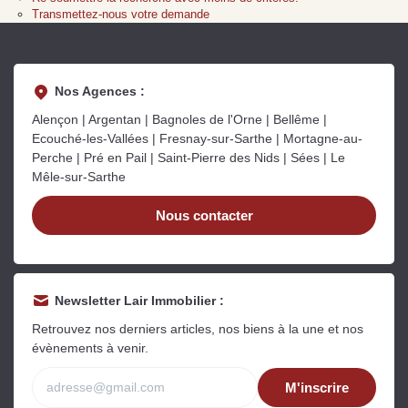
Sarthe pour booster sa
quelles sont les
m
Transmettez-nous votre demande
vente
conséquences ?
P
Lire la suite
Lire la suite
L
Nos Agences :
Alençon | Argentan | Bagnoles de l'Orne | Bellême |
Ecouché-les-Vallées | Fresnay-sur-Sarthe | Mortagne-au-
Perche | Pré en Pail | Saint-Pierre des Nids | Sées | Le
Mêle-sur-Sarthe
Gratuit
Nous contacter
Estimez votre bien en ligne.
Rapide et gratuit, recevez votre estimation
en quelques clics.
Newsletter Lair Immobilier :
Estimer mon bien maintenant
Retrouvez nos derniers articles, nos biens à la une et nos
évènements à venir.
M'inscrire