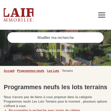
Immobilier
Nous découvrir
Nos services
Contact
SUIVEZ-NOUS SUR LES RÉSEAUX SOCIAUX
Modifier ma recherche
Nos actualités
Afficher plus de critères
NOS CONSEILS IMMO
Conseils immobiliers et actualités
Accueil
Programmes neufs
Les Lots
Terrains
pour vous accompagner dans vos projets
Programmes neufs les lots terrains
Nous n'avons pas de biens à vous proposer dans la catégorie
de
Se passer d’une
Ce
Programmes neufs Les Lots Terrains pour le moment , plusieurs options
Procéder à des travaux
estimation immobilière à
n
s'offrent à vous :
s
d’isolation à Fresnay-sur-
Bagnoles-de-l’Orne :
pr
Re-soumettre la recherche avec moins de critères.