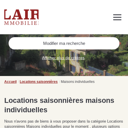
Immobilier
Nous découvrir
Nos services
Contact
SUIVEZ-NOUS SUR LES RÉSEAUX SOCIAUX
Modifier ma recherche
Nos actualités
Afficher plus de critères
NOS CONSEILS IMMO
Conseils immobiliers et actualités
Accueil
Locations saisonnières
Maisons individuelles
pour vous accompagner dans vos projets
Locations saisonnières maisons
individuelles
de
Se passer d’une
Ce
Procéder à des travaux
estimation immobilière à
n
Nous n'avons pas de biens à vous proposer dans la catégorie Locations
s
d’isolation à Fresnay-sur-
Bagnoles-de-l’Orne :
pr
saisonnières Maisons individuelles pour le moment , plusieurs options