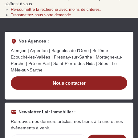
Sarthe pour booster sa
quelles sont les
m
s'offrent à vous :
vente
conséquences ?
P
Re-soumettre la recherche avec moins de critères.
Lire la suite
Lire la suite
L
Transmettez-nous votre demande
Nos Agences :
Alençon | Argentan | Bagnoles de l'Orne | Bellême |
Ecouché-les-Vallées | Fresnay-sur-Sarthe | Mortagne-au-
Gratuit
Perche | Pré en Pail | Saint-Pierre des Nids | Sées | Le
Mêle-sur-Sarthe
Estimez votre bien en ligne.
Rapide et gratuit, recevez votre estimation
Nous contacter
en quelques clics.
Estimer mon bien maintenant
Newsletter Lair Immobilier :
Retrouvez nos derniers articles, nos biens à la une et nos
évènements à venir.