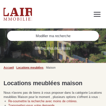
Immobilier
Nous découvrir
Nos services
Contact
SUIVEZ-NOUS SUR LES RÉSEAUX SOCIAUX
Modifier ma recherche
Nos actualités
Afficher plus de critères
NOS CONSEILS IMMO
Conseils immobiliers et actualités
Accueil
Locations meublées
Maison
pour vous accompagner dans vos projets
Locations meublées maison
Nous n'avons pas de biens à vous proposer dans la catégorie Locations
de
Se passer d’une
Ce
meublées Maison pour le moment , plusieurs options s'offrent à vous :
Procéder à des travaux
estimation immobilière à
n
Re-soumettre la recherche avec moins de critères.
s
d’isolation à Fresnay-sur-
Bagnoles-de-l’Orne :
pr
Transmettez-nous votre demande