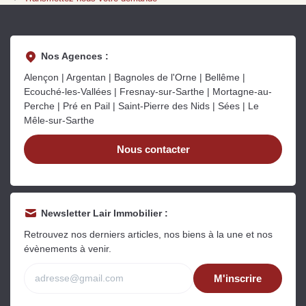
Sarthe pour booster sa
quelles sont les
m
vente
conséquences ?
P
Lire la suite
Lire la suite
L
Nos Agences :
Alençon | Argentan | Bagnoles de l'Orne | Bellême |
Ecouché-les-Vallées | Fresnay-sur-Sarthe | Mortagne-au-
Perche | Pré en Pail | Saint-Pierre des Nids | Sées | Le
Mêle-sur-Sarthe
Gratuit
Nous contacter
Estimez votre bien en ligne.
Rapide et gratuit, recevez votre estimation
en quelques clics.
Newsletter Lair Immobilier :
Estimer mon bien maintenant
Retrouvez nos derniers articles, nos biens à la une et nos
évènements à venir.
M'inscrire