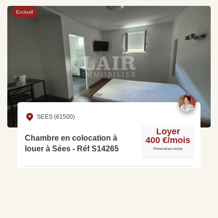
Exclusif
SEES (61500)
Loyer
Chambre en colocation à
400 €/mois
louer à Sées - Réf S14265
Honoraires inclus
1
1
19.9 m²
Ref : S14265