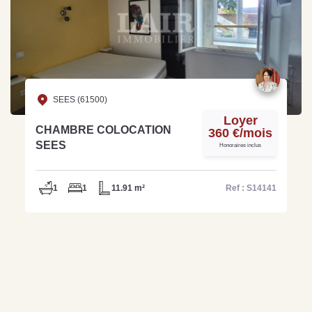
SEES (61500)
Loyer
CHAMBRE COLOCATION
360 €/mois
SEES
Honoraires inclus
1
1
11.91 m²
Ref : S14141