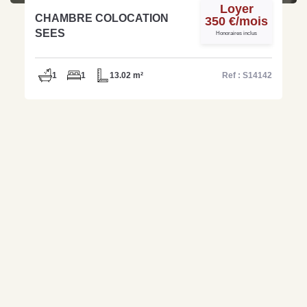
Loyer
CHAMBRE COLOCATION
350 €/mois
SEES
Honoraires inclus
1
1
13.02 m²
Ref : S14142