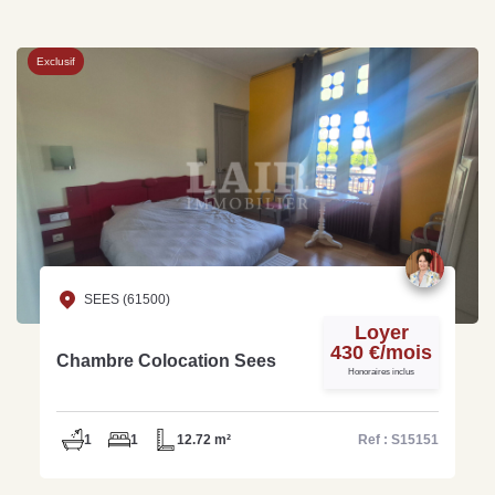
Exclusif
SEES (61500)
Loyer
430 €/mois
Chambre Colocation Sees
Honoraires inclus
1
1
12.72 m²
Ref : S15151