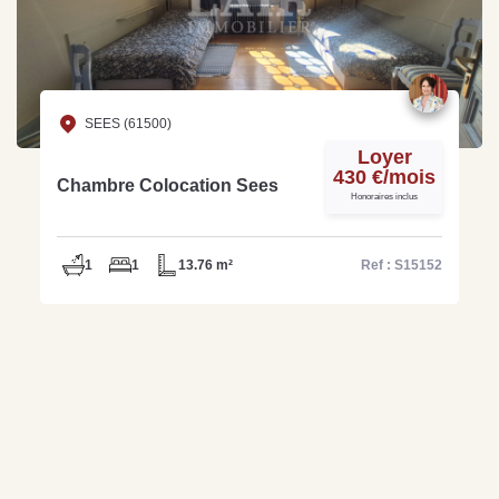
SEES (61500)
Loyer
430 €/mois
Chambre Colocation Sees
Honoraires inclus
1
1
13.76 m²
Ref : S15152