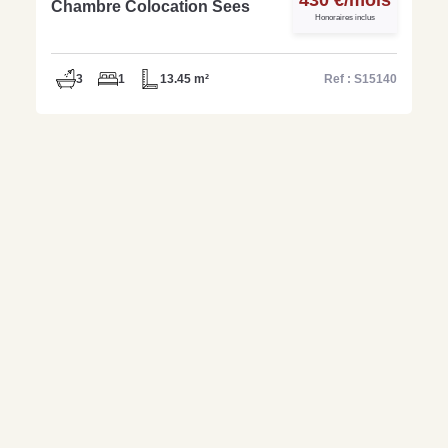
Chambre Colocation Sees
Honoraires inclus
3
1
13.45 m²
Ref : S15140