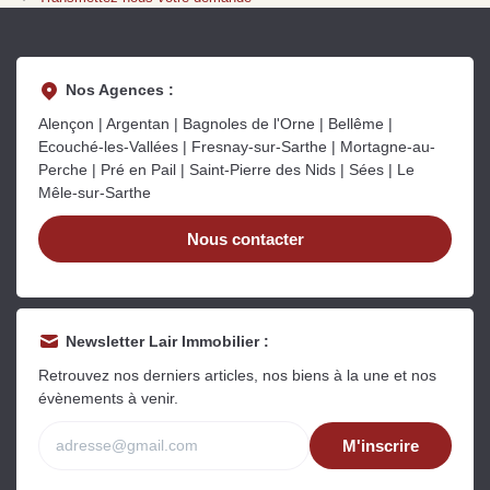
Sarthe pour booster sa
quelles sont les
m
vente
conséquences ?
P
Lire la suite
Lire la suite
L
Nos Agences :
Alençon | Argentan | Bagnoles de l'Orne | Bellême |
Ecouché-les-Vallées | Fresnay-sur-Sarthe | Mortagne-au-
Perche | Pré en Pail | Saint-Pierre des Nids | Sées | Le
Mêle-sur-Sarthe
Gratuit
Nous contacter
Estimez votre bien en ligne.
Rapide et gratuit, recevez votre estimation
en quelques clics.
Newsletter Lair Immobilier :
Estimer mon bien maintenant
Retrouvez nos derniers articles, nos biens à la une et nos
évènements à venir.
M'inscrire