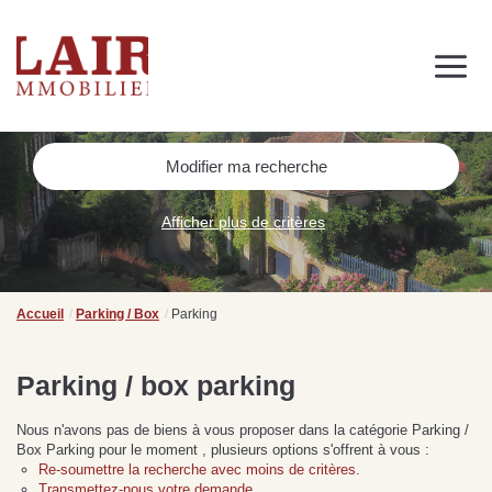
Immobilier
Nous découvrir
Nos services
Contact
SUIVEZ-NOUS SUR LES RÉSEAUX SOCIAUX
Modifier ma recherche
Nos actualités
Afficher plus de critères
NOS CONSEILS IMMO
Conseils immobiliers et actualités
Accueil
Parking / Box
Parking
pour vous accompagner dans vos projets
Parking / box parking
Nous n'avons pas de biens à vous proposer dans la catégorie Parking /
de
Se passer d’une
Ce
Box Parking pour le moment , plusieurs options s'offrent à vous :
Procéder à des travaux
estimation immobilière à
n
Re-soumettre la recherche avec moins de critères.
s
d’isolation à Fresnay-sur-
Bagnoles-de-l’Orne :
pr
Transmettez-nous votre demande