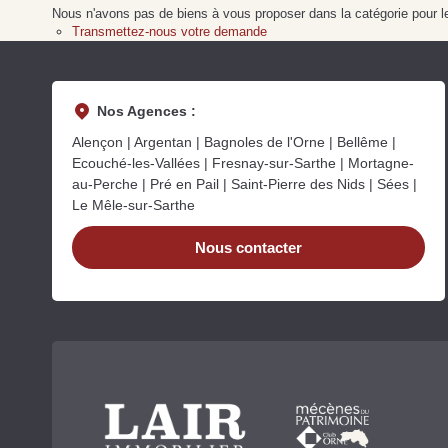
Nous n'avons pas de biens à vous proposer dans la catégorie pour le
Transmettez-nous votre demande
Nos Agences :
Alençon | Argentan | Bagnoles de l'Orne | Bellême |
Ecouché-les-Vallées | Fresnay-sur-Sarthe | Mortagne-
au-Perche | Pré en Pail | Saint-Pierre des Nids | Sées |
Le Mêle-sur-Sarthe
Nous contacter