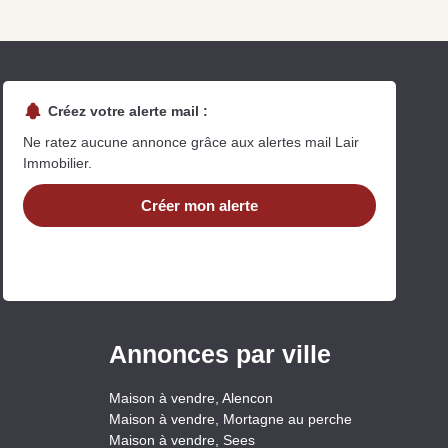
Créez votre alerte mail :
Ne ratez aucune annonce grâce aux alertes mail Lair
Immobilier.
uit
Créer mon alerte
imez votre bien en ligne.
ide et gratuit, recevez votre estimation en
lques clics.
Estimer mon bien maintenant
Annonces par ville
Maison à vendre, Alencon
Maison à vendre, Mortagne au perche
Maison à vendre, Sees