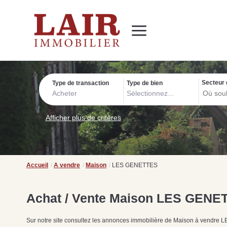
Immobilier
Nous découvrir
Nos services
Contact
SUIVEZ-NOUS SUR LES RÉSEAUX SOCIAUX
Nos actualités
Secteur 
Type de transaction
Type de bien
Acheter
Sélectionnez...
Afficher plus de critères
Accueil
A vendre
Maison
LES GENETTES
Achat / Vente Maison LES GENE
Sur notre site consultez les annonces immobilière de Maison à vend