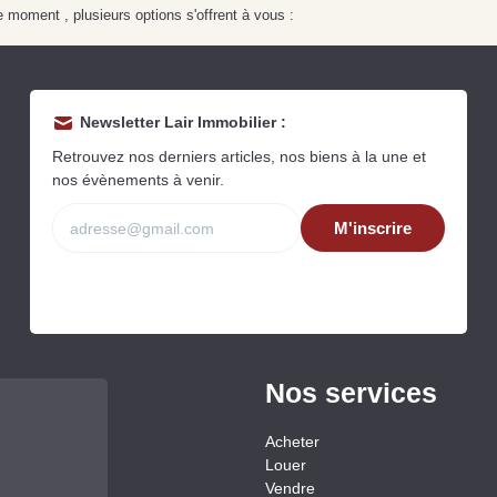
 moment , plusieurs options s'offrent à vous :
Newsletter Lair Immobilier :
Retrouvez nos derniers articles, nos biens à la une et
nos évènements à venir.
Grat
M'inscrire
Est
Rap
que
Nos services
Acheter
Louer
Vendre