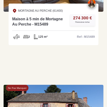
MORTAGNE AU PERCHE (61400)
274 300 €
Maison à 5 min de Mortagne
Honoraires inclus
Au Perche - M15489
1
3
125 m²
Ref : M15489
Ne Pas Manquer