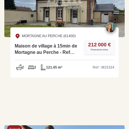
MORTAGNE AU PERCHE (61400)
212 000 €
Maison de village à 15min de
Honoraires inclus
Mortagne au Perche - Ref
M15324
2
3
121.45 m²
Ref : M15324
Exclusif