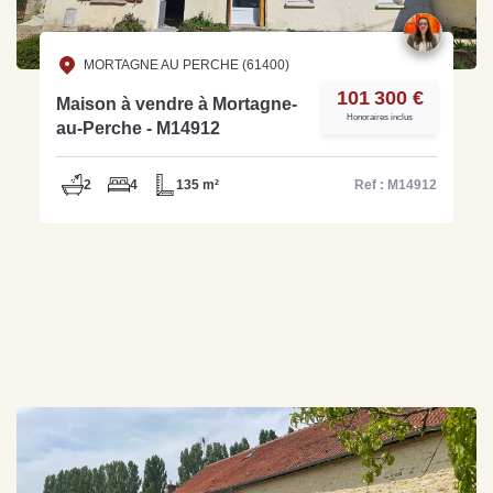
MORTAGNE AU PERCHE (61400)
101 300 €
Maison à vendre à Mortagne-
Honoraires inclus
au-Perche - M14912
2
4
135 m²
Ref : M14912