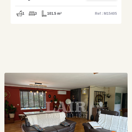
M15405
1
3
101.5 m²
Ref : M15405