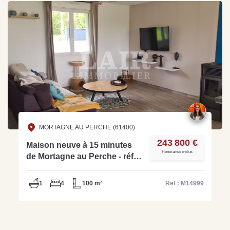
MORTAGNE AU PERCHE (61400)
243 800 €
Maison neuve à 15 minutes
Honoraires inclus
de Mortagne au Perche - réf :
M14999
1
4
100 m²
Ref : M14999