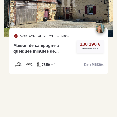
MORTAGNE AU PERCHE (61400)
138 190 €
Maison de campagne à
Honoraires inclus
quelques minutes de
commerces - Ref M15304
1
2
75.59 m²
Ref : M15304