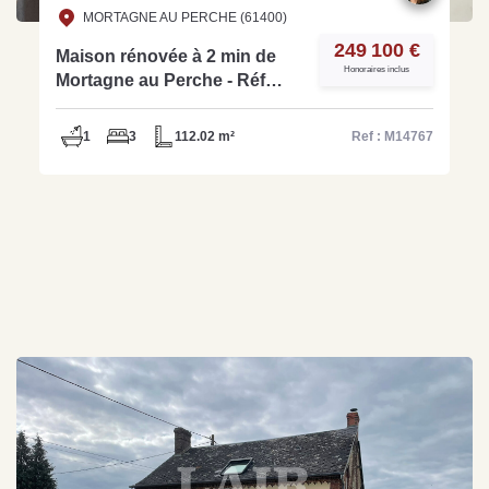
MORTAGNE AU PERCHE (61400)
249 100 €
Maison rénovée à 2 min de
Honoraires inclus
Mortagne au Perche - Réf
M14767
1
3
112.02 m²
Ref : M14767