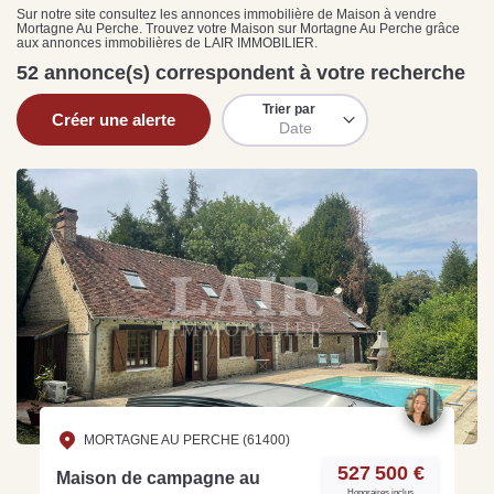
Sarthe pour booster sa
quelles sont les
m
Sur notre site consultez les annonces immobilière de Maison à vendre
Mortagne Au Perche. Trouvez votre Maison sur Mortagne Au Perche grâce
vente
conséquences ?
P
aux annonces immobilières de LAIR IMMOBILIER.
Lire la suite
Lire la suite
L
52 annonce(s) correspondent à votre recherche
Trier par
Créer une alerte
Date
Gratuit
Estimez votre bien en ligne.
Rapide et gratuit, recevez votre estimation
en quelques clics.
Estimer mon bien maintenant
MORTAGNE AU PERCHE (61400)
527 500 €
Maison de campagne au
Honoraires inclus