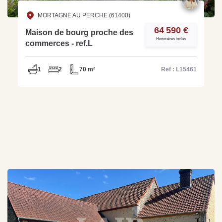
MORTAGNE AU PERCHE (61400)
64 590 €
Maison de bourg proche des
Honoraires inclus
commerces - ref.L
1
2
70 m²
Ref : L15461