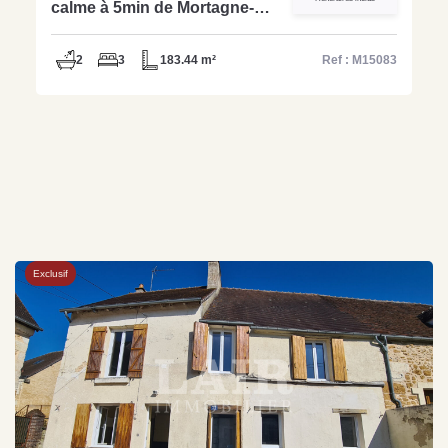
calme à 5min de Mortagne-
M15083
2
3
183.44 m²
Ref : M15083
Exclusif