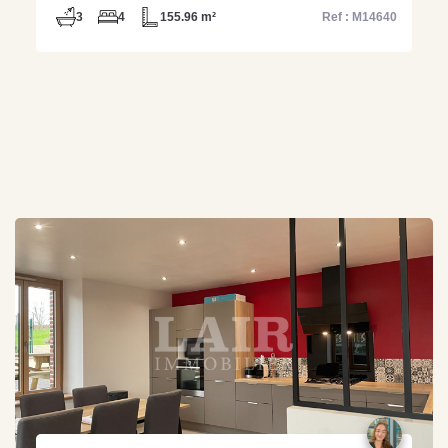
3
4
155.96 m²
Ref : M14640