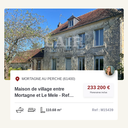
MORTAGNE AU PERCHE (61400)
233 200 €
Maison de village entre
Honoraires inclus
Mortagne et Le Mele - Ref
M15439
2
2
110.68 m²
Ref : M15439