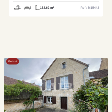
M15442
1
4
152.62 m²
Ref : M15442
Exclusif