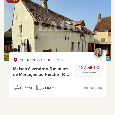
MORTAGNE AU PERCHE (61400)
127 560 €
Maison à vendre à 5 minutes
Honoraires inclus
de Mortagne-au-Perche - Réf
M14906
1
3
121.52 m²
Ref : M14906