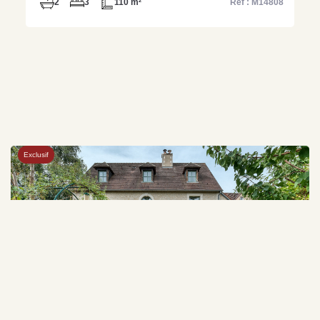
2
3
110 m²
Ref : M14808
Exclusif