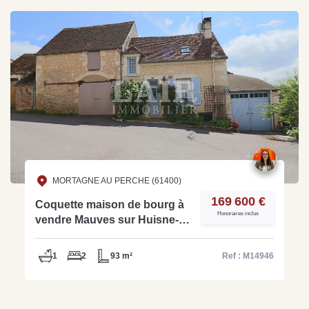
MORTAGNE AU PERCHE (61400)
169 600 €
Coquette maison de bourg à
Honoraires inclus
vendre Mauves sur Huisne-
Réf M14946
1
2
93 m²
Ref : M14946