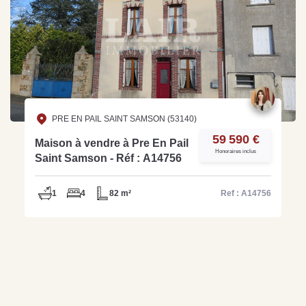
PRE EN PAIL SAINT SAMSON (53140)
59 590 €
Maison à vendre à Pre En Pail
Honoraires inclus
Saint Samson - Réf : A14756
1
4
82 m²
Ref : A14756