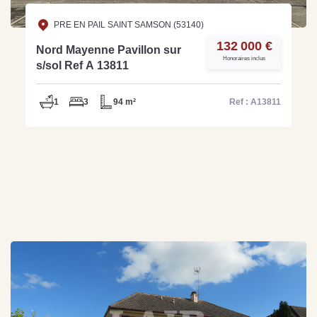
PRE EN PAIL SAINT SAMSON (53140)
132 000 €
Nord Mayenne Pavillon sur
Honoraires inclus
s/sol Ref A 13811
1
3
94 m²
Ref : A13811