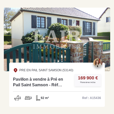
PRE EN PAIL SAINT SAMSON (53140)
169 900 €
Pavillon à vendre à Pré en
Honoraires inclus
Pail Saint Samson - Réf
A15436
1
3
92 m²
Ref : A15436