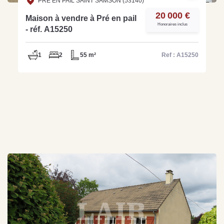
PRE EN PAIL SAINT SAMSON (53140)
20 000 €
Maison à vendre à Pré en pail
Honoraires inclus
- réf. A15250
1
2
55 m²
Ref : A15250