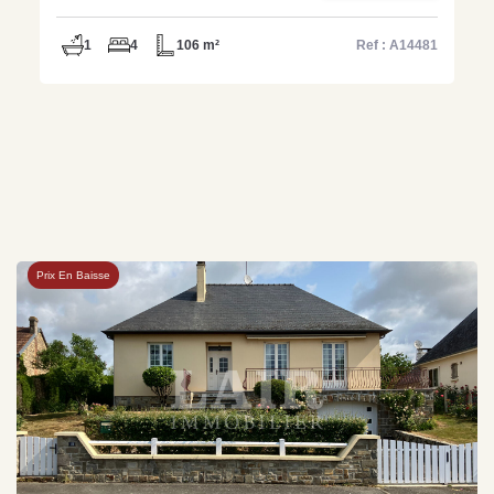
1
4
106 m²
Ref : A14481
Prix En Baisse