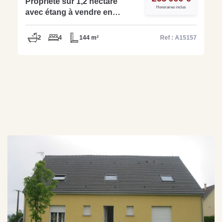
Propriété sur 1,2 hectare
Honoraires inclus
avec étang à vendre en
Exclusivité à Pre En Pail -
Réf: A15157
2
4
144 m²
Ref : A15157