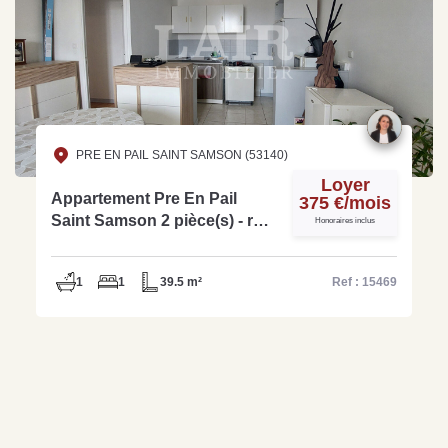
PRE EN PAIL SAINT SAMSON (53140)
Loyer
Appartement Pre En Pail
375 €/mois
Saint Samson 2 pièce(s) - réf :
Honoraires inclus
15469
1
1
39.5 m²
Ref : 15469