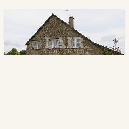
PRE EN PAIL SAINT SAMSON (53140)
174 000 €
Maison à vendre Axe Pré en
Honoraires inclus
pail La Ferté macé - Réf:
A14213
1
3
108 m²
Ref : A14213