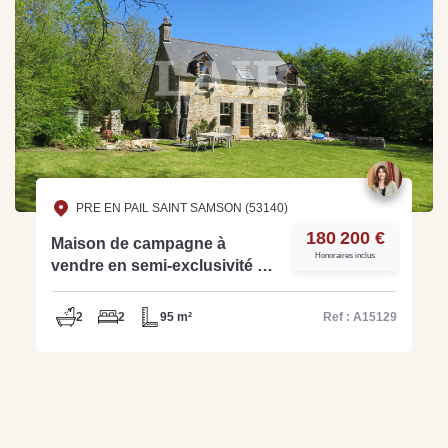
PRE EN PAIL SAINT SAMSON (53140)
180 200 €
Maison de campagne à
Honoraires inclus
vendre en semi-exclusivité à
8 min de Pré en pail - Réf:
A15129
2
2
95 m²
Ref : A15129