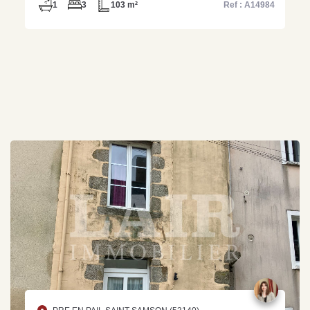
1
3
103 m²
Ref : A14984