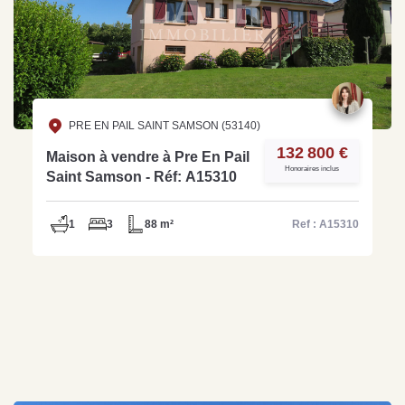
PRE EN PAIL SAINT SAMSON (53140)
132 800 €
Maison à vendre à Pre En Pail
Honoraires inclus
Saint Samson - Réf: A15310
1
3
88 m²
Ref : A15310