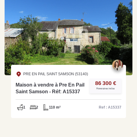
PRE EN PAIL SAINT SAMSON (53140)
86 300 €
Maison à vendre à Pre En Pail
Honoraires inclus
Saint Samson - Réf: A15337
1
2
110 m²
Ref : A15337