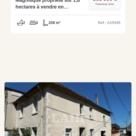
Magnifique propriété sur 1,8
Honoraires inclus
hectares à vendre en
Exclusivité secteur Pre En
Pail Saint Samson - Réf:
2
4
208 m²
Ref : A15545
A15545